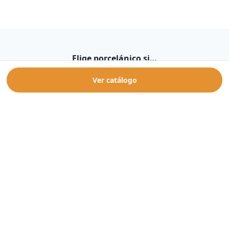
Elige porcelánico si…
No existe un mejor material universal: la clave está en el
Ver catálogo
uso real, el presupuesto y la exigencia técnica de la
estancia.
💶
Elige cerámico si…
Tu presupuesto es muy ajustado y vas a pavimentar
una zona de poco tránsito o a revestir paredes
donde la dureza no sea determinante.