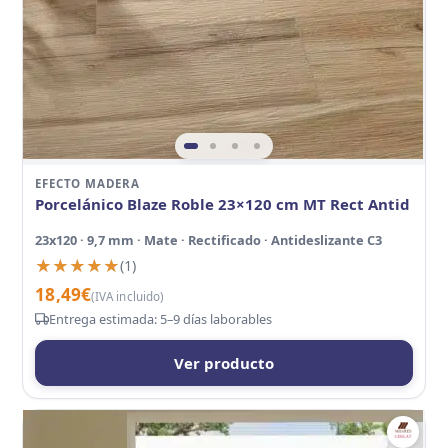
EFECTO MADERA
Porcelánico Blaze Roble 23×120 cm MT Rect Antid
23x120 · 9,7 mm · Mate · Rectificado · Antideslizante C3
★★★★★
★★★★★
(1)
18,49
€
(IVA incluido)
Entrega estimada: 5–9 días laborables
Ver producto