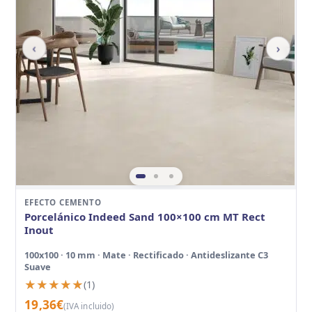
‹
›
EFECTO CEMENTO
Porcelánico Indeed Sand 100×100 cm MT Rect
Inout
100x100 · 10 mm · Mate · Rectificado · Antideslizante C3
Suave
★★★★★
★★★★★
(1)
19,36
€
(IVA incluido)