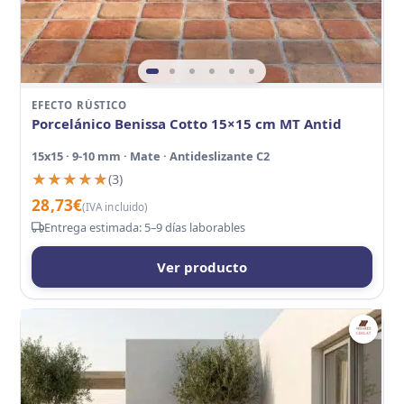
EFECTO RÚSTICO
Porcelánico Benissa Cotto 15×15 cm MT Antid
15x15 · 9-10 mm · Mate · Antideslizante C2
★★★★★
★★★★★
(3)
28,73
€
(IVA incluido)
Entrega estimada: 5–9 días laborables
Ver producto