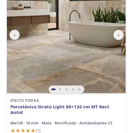
‹
›
EFECTO PIEDRA
Porcelánico Strato Light 60×120 cm MT Rect
Antid
60x120 · 10 mm · Mate · Rectificado · Antideslizante C3
★★★★★
★★★★★
(1)