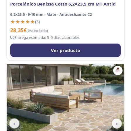
Porcelánico Benissa Cotto 6,2×23,5 cm MT Antid
6,2x23,5 · 9-10 mm · Mate · Antideslizante C2
★★★★★
★★★★★
(3)
28,35
€
(IVA incluido)
Entrega estimada: 5–9 días laborables
Ver producto
‹
›