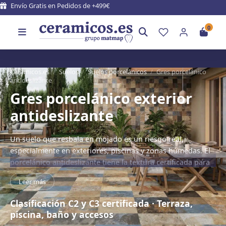
Entrega en 5 - 9 días laborales
0
Ceramicos.es
/
Suelos
/
Suelos porcelánicos
/
Gres porcelánico
antideslizante
Gres porcelánico exterior
antideslizante
Un suelo que resbala en mojado es un riesgo real,
especialmente en exteriores, piscinas y zonas húmedas. El
porcelánico antideslizante tiene la textura certificada para
garantizar seguridad sin sacrificar el diseño. Clasificación
Leer más
C2 para baños e interiores húmedos; C3 obligatorio para
terrazas descubiertas, playas de piscina y rampas de
Clasificación C2 y C3 certificada · Terraza,
acceso. Fabricado en España.
piscina, baño y accesos