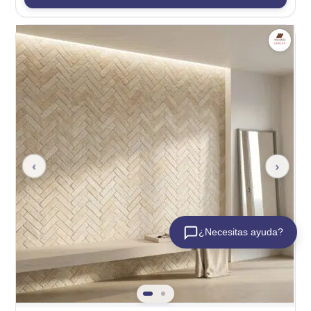
‹
›
¿Necesitas ayuda?