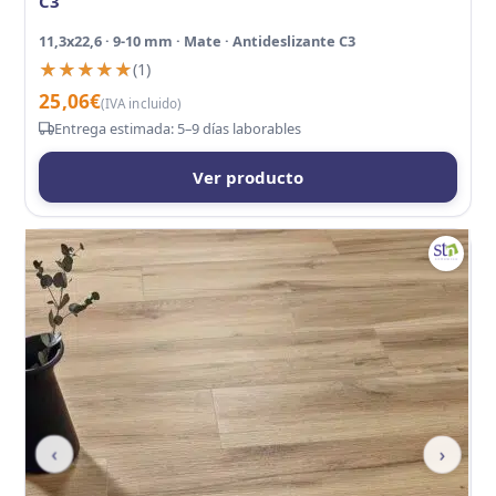
C3
11,3x22,6 · 9-10 mm · Mate · Antideslizante C3
★★★★★
★★★★★
(1)
25,06
€
(IVA incluido)
Entrega estimada: 5–9 días laborables
Ver producto
‹
›