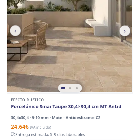
‹
›
EFECTO RÚSTICO
Porcelánico Sinai Taupe 30,4×30,4 cm MT Antid
30,4x30,4 · 9-10 mm · Mate · Antideslizante C2
24,64
€
(IVA incluido)
Entrega estimada: 5–9 días laborables