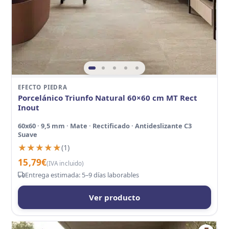
EFECTO PIEDRA
Porcelánico Triunfo Natural 60×60 cm MT Rect
Inout
60x60 · 9,5 mm · Mate · Rectificado · Antideslizante C3
Suave
★★★★★
★★★★★
(1)
15,79
€
(IVA incluido)
Entrega estimada: 5–9 días laborables
Ver producto