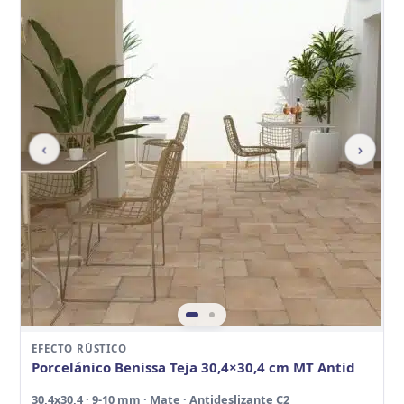
‹
›
EFECTO RÚSTICO
Porcelánico Benissa Teja 30,4×30,4 cm MT Antid
30,4x30,4 · 9-10 mm · Mate · Antideslizante C2