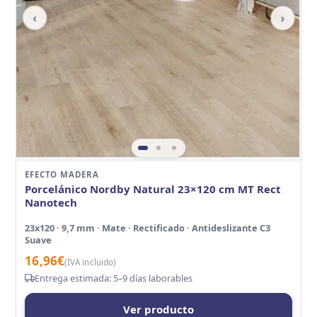
‹
›
EFECTO MADERA
Porcelánico Nordby Natural 23×120 cm MT Rect
Nanotech
23x120 · 9,7 mm · Mate · Rectificado · Antideslizante C3
Suave
16,96
€
(IVA incluido)
Entrega estimada: 5–9 días laborables
Ver producto