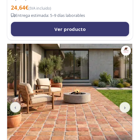
24,64
€
(IVA incluido)
Entrega estimada: 5–9 días laborables
Ver producto
‹
›