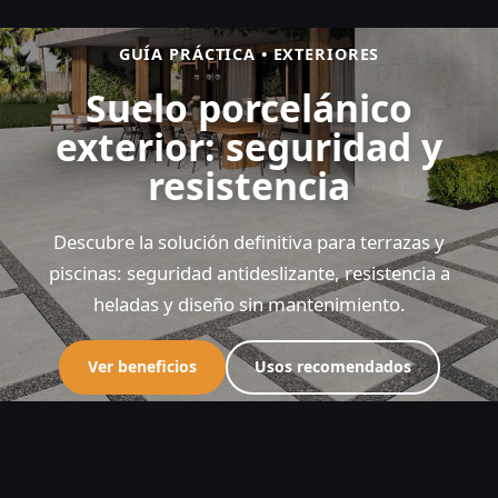
GUÍA PRÁCTICA • EXTERIORES
Suelo porcelánico
exterior: seguridad y
resistencia
Descubre la solución definitiva para terrazas y
piscinas: seguridad antideslizante, resistencia a
heladas y diseño sin mantenimiento.
Ver beneficios
Usos recomendados