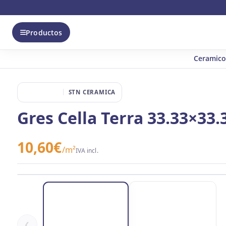
Productos
Ceramico
STN CERAMICA
Gres Cella Terra 33.33×33.
10,60
€
/m²
IVA incl.
❮