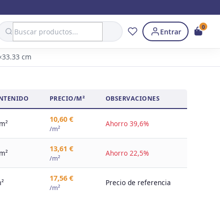
Search
0
Entrar
3×33.33 cm
NTENIDO
PRECIO/M²
OBSERVACIONES
10,60 €
 m²
Ahorro 39,6%
/m²
13,61 €
 m²
Ahorro 22,5%
/m²
17,56 €
m²
Precio de referencia
/m²