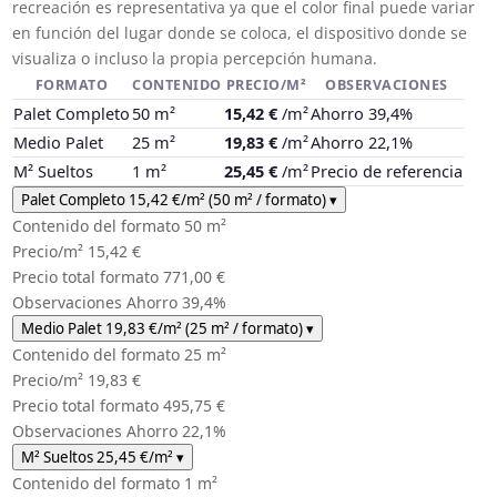
recreación es representativa ya que el color final puede variar
en función del lugar donde se coloca, el dispositivo donde se
visualiza o incluso la propia percepción humana.
FORMATO
CONTENIDO
PRECIO/M²
OBSERVACIONES
Palet Completo
50 m²
15,42 €
/m²
Ahorro 39,4%
Medio Palet
25 m²
19,83 €
/m²
Ahorro 22,1%
M² Sueltos
1 m²
25,45 €
/m²
Precio de referencia
Palet Completo
15,42 €
/m²
(50 m² / formato)
▾
Contenido del formato
50 m²
Precio/m²
15,42 €
Precio total formato
771,00 €
Observaciones
Ahorro 39,4%
Medio Palet
19,83 €
/m²
(25 m² / formato)
▾
Contenido del formato
25 m²
Precio/m²
19,83 €
Precio total formato
495,75 €
Observaciones
Ahorro 22,1%
M² Sueltos
25,45 €
/m²
▾
Contenido del formato
1 m²