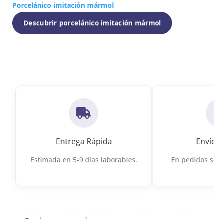
Porcelánico imitación mármol
Descubrir porcelánico imitación mármol
Entrega Rápida
Envío 
Estimada en 5-9 días laborables.
En pedidos sup