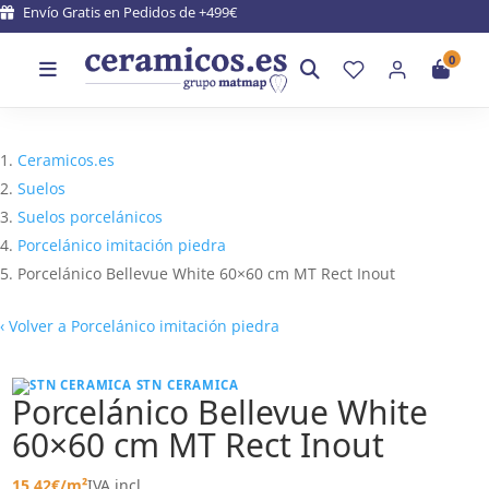
Envío Gratis en Pedidos de +499€
0
Ceramicos.es
Suelos
Suelos porcelánicos
Porcelánico imitación piedra
Porcelánico Bellevue White 60×60 cm MT Rect Inout
‹
Volver a Porcelánico imitación piedra
STN CERAMICA
Porcelánico Bellevue White
60×60 cm MT Rect Inout
15,42
€
/m²
IVA incl.