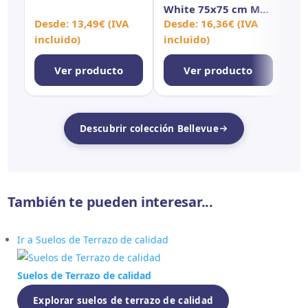
Inout
White 75x75 cm MT
Wh
Rect Inout
Re
Desde:
13,49
€
(IVA
Desde:
16,36
€
(IVA
De
incluido)
incluido)
in
Ver producto
Ver producto
Descubrir colección Bellevue
También te pueden interesar...
Ir a Suelos de Terrazo de calidad
Suelos de Terrazo de calidad
Explorar suelos de terrazo de calidad