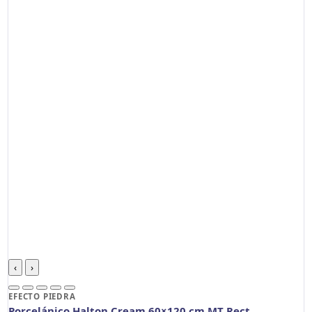
‹
›
EFECTO PIEDRA
Porcelánico Halton Cream 60×120 cm MT Rect