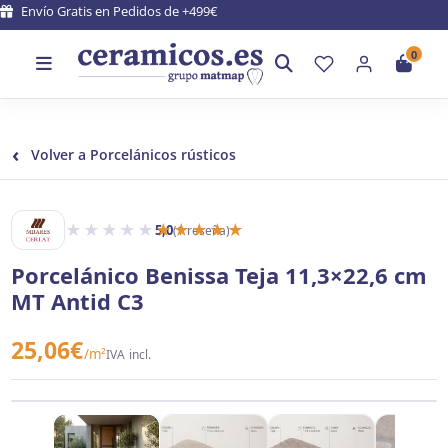
Envío Gratis en Pedidos de +499€
0
‹
Volver a Porcelánicos rústicos
★★★★★
★★★★★
5,0
(1 reseña)
MIJARES Y CERLAT
Porcelánico Benissa Teja 11,3×22,6 cm
MT Antid C3
25,06
€
/m²
IVA incl.