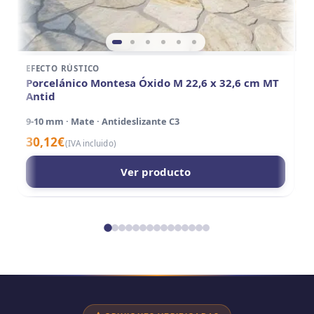
EFECTO RÚSTICO
E
Porcelánico Montesa Óxido M 22,6 x 32,6 cm MT
P
Antid
A
9-10 mm · Mate · Antideslizante C3
15
30,12
€
3
(IVA incluido)
Ver producto