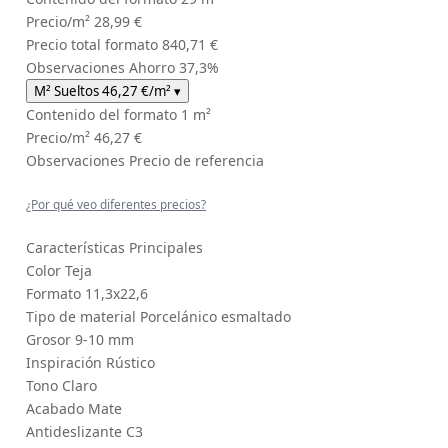
Precio/m²
28,99 €
Precio total formato
840,71 €
Observaciones
Ahorro 37,3%
M² Sueltos
46,27 €
/m²
▾
Contenido del formato
1 m²
Precio/m²
46,27 €
Observaciones
Precio de referencia
¿Por qué veo diferentes precios?
Características Principales
Color
Teja
Formato
11,3x22,6
Tipo de material
Porcelánico esmaltado
Grosor
9-10 mm
Inspiración
Rústico
Tono
Claro
Acabado
Mate
Antideslizante
C3