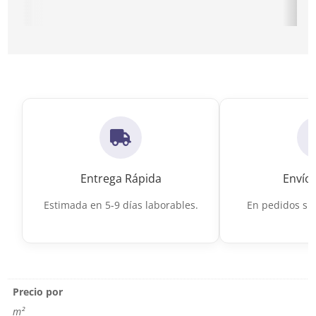
Ir a Suelo porcelánico imitación barro
Ir a Suelo por
Entrega Rápida
Envío 
Estimada en 5-9 días laborables.
En pedidos sup
Precio por
m²