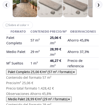
❮
❯
Sobre el color
FORMATO
CONTENIDO
PRECIO/M²
OBSERVACIONES
Palet
25,06 €
57 m²
Ahorro 45,8%
Completo
/m²
28,99 €
Medio Palet
29 m²
Ahorro 37,3%
/m²
46,27 €
Precio de
M² Sueltos
1 m²
/m²
referencia
Palet Completo
25,06 €
/m²
(57 m² / formato)
▾
Contenido del formato
57 m²
Precio/m²
25,06 €
Precio total formato
1.428,42 €
Observaciones
Ahorro 45,8%
Medio Palet
28,99 €
/m²
(29 m² / formato)
▾
Contenido del formato
29 m²