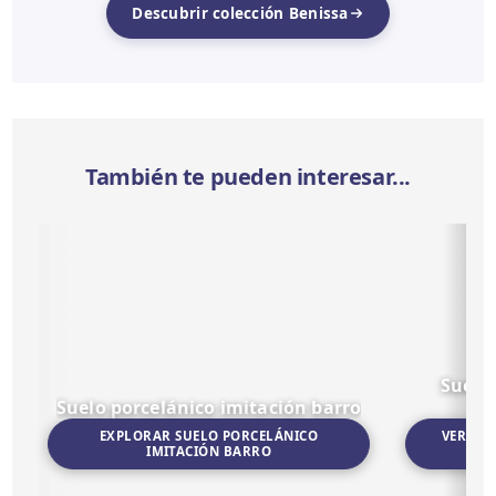
Descubrir colección Benissa
También te pueden interesar...
Suelo
Suelo porcelánico imitación barro
EXPLORAR SUELO PORCELÁNICO
VER SU
IMITACIÓN BARRO