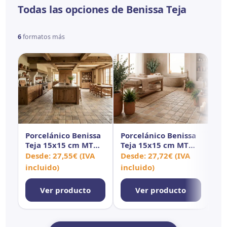
Todas las opciones de Benissa Teja
6
formatos más
Porcelánico Benissa
Porcelánico Benissa
Po
Teja 15x15 cm MT
Teja 15x15 cm MT
Te
Antid
Antid
An
Desde:
27,55
€
(IVA
Desde:
27,72
€
(IVA
De
incluido)
incluido)
in
Ver producto
Ver producto