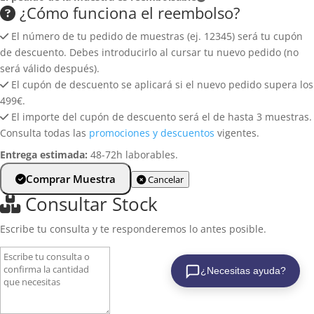
Política de cookies
¿Cómo funciona el reembolso?
Revestimiento de pared
Aviso legal
El número de tu pedido de muestras (ej. 12345) será tu cupón
Aplacados de pared
de descuento. Debes introducirlo al cursar tu nuevo pedido (no
Azulejos para pared
será válido después).
El cupón de descuento se aplicará si el nuevo pedido supera los
Zócalos y rodapiés
499€.
El importe del cupón de descuento será el de hasta 3 muestras.
Consulta todas las
promociones y descuentos
vigentes.
Entrega estimada:
48-72h laborables.
Comprar Muestra
Cancelar
Consultar Stock
Escribe tu consulta y te responderemos lo antes posible.
¿Necesitas ayuda?