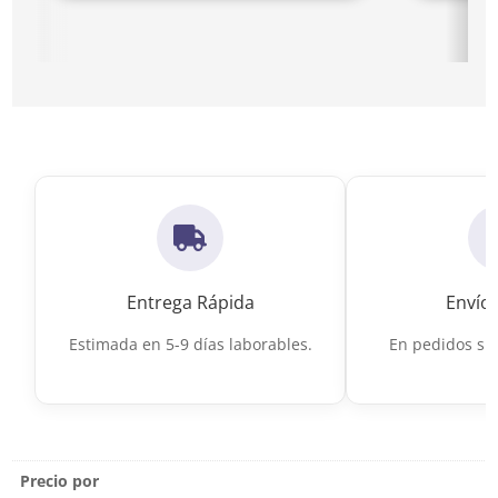
Ir a Suelo Porcelánico Imitación Mármol Blanco
Ir a Porceláni
Entrega Rápida
Envío 
Estimada en 5-9 días laborables.
En pedidos sup
Precio por