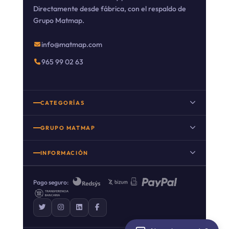
Directamente desde fábrica, con el respaldo de
Grupo Matmap.
info@matmap.com
965 99 02 63
CATEGORÍAS
Suelo porcelánico
GRUPO MATMAP
Suelo porcelánico imitación madera
INFORMACIÓN
Porcelanico imitacion cemento
Nuestro Blog
Porcelanico imitacion piedra
Pago seguro:
Preguntas frecuentes
Suelo porcelánico imitación mármol
Sobre nosotros
Suelos rústicos porcelánicos
Promociones y descuentos