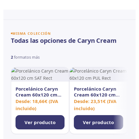
MISMA COLECCIÓN
Todas las opciones de Caryn Cream
2
formatos más
Porcelánico Caryn
Porcelánico Caryn
Cream 60x120 cm
Cream 60x120 cm
SAT Rect
PUL Rect
Desde:
18,66
€
(IVA
Desde:
23,51
€
(IVA
incluido)
incluido)
Ver producto
Ver producto