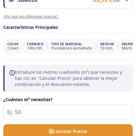
/m²
Observaciones
Ahorro 25,5%
Contenido del formato
1 m²
¿Por qué veo diferentes precios?
Precio/m²
33,93 €
Observaciones
Precio de referencia
Características Principales
COLOR
FORMATO
TIPO DE MATERIAL
GROSOR
INSPIRA
Cream
100x100
Porcelánico esmaltado
10 mm
Mármol
Introduce los metros cuadrados (m²) que necesitas y
i
haz clic en "Calcular Precio" para obtener la mejor
combinación y el descuento máximo.
¿Cuántos m² necesitas?
Calcular Precio