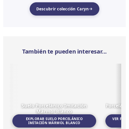
Descubrir colección Caryn
También te pueden interesar...
Suelo Porcelánico Imitación
Porceláni
Mármol Blanco
EXPLORAR SUELO PORCELÁNICO
VER POR
IMITACIÓN MÁRMOL BLANCO