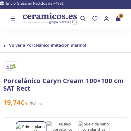
Envío Gratis en Pedidos de +499€
0
‹
Volver a Porcelánico imitación mármol
STN CERAMICA
Porcelánico Caryn Cream 100×100 cm
SAT Rect
19,74
€
/m²
IVA incl.