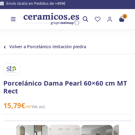
Envío Gratis en Pedidos de +499€
0
‹
Volver a Porcelánico imitación piedra
STN CERAMICA
Porcelánico Dama Pearl 60×60 cm MT
Rect
15,79
€
/m²
IVA incl.