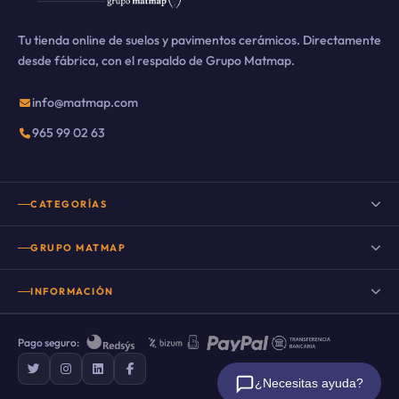
Tu tienda online de suelos y pavimentos cerámicos. Directamente
desde fábrica, con el respaldo de Grupo Matmap.
info@matmap.com
965 99 02 63
CATEGORÍAS
Suelo porcelánico
GRUPO MATMAP
Suelo porcelánico imitación madera
INFORMACIÓN
Porcelanico imitacion cemento
Nuestro Blog
Porcelanico imitacion piedra
Pago seguro:
Preguntas frecuentes
Suelo porcelánico imitación mármol
¿Necesitas ayuda?
Sobre nosotros