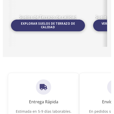
Suelos de Terrazo de calidad
Suelo po
EXPLORAR SUELOS DE TERRAZO DE
VER SU
CALIDAD
Ir a Suelos de Terrazo de calidad
Ir a Suelo por
Entrega Rápida
Envío 
Estimada en 5-9 días laborables.
En pedidos sup