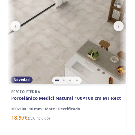
‹
›
Novedad
EFECTO PIEDRA
EF
Porcelánico Medici Natural 100×100 cm MT Rect
P
A
100x100 · 10 mm · Mate · Rectificado
10
18,97
€
(IVA incluido)
1