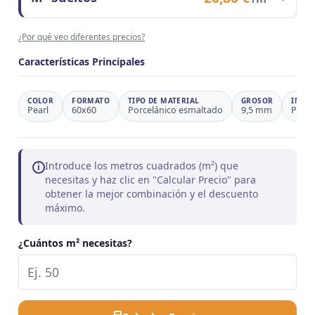
Observaciones
Ahorro 24,3%
Contenido del formato
1 m²
¿Por qué veo diferentes precios?
Precio/m²
26,80 €
Observaciones
Precio de referencia
Características Principales
COLOR
FORMATO
TIPO DE MATERIAL
GROSOR
INSPI
Pearl
60x60
Porcelánico esmaltado
9,5 mm
Piedr
Introduce los metros cuadrados (m²) que
i
necesitas y haz clic en "Calcular Precio" para
obtener la mejor combinación y el descuento
máximo.
¿Cuántos m² necesitas?