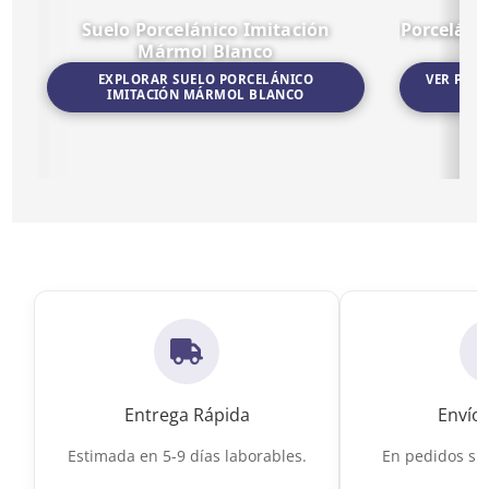
Suelo Porcelánico Imitación
Porceláni
Mármol Blanco
EXPLORAR SUELO PORCELÁNICO
VER POR
IMITACIÓN MÁRMOL BLANCO
Ir a Suelo Porcelánico Imitación Mármol Blanco
Ir a Porceláni
Entrega Rápida
Envío 
Estimada en 5-9 días laborables.
En pedidos sup