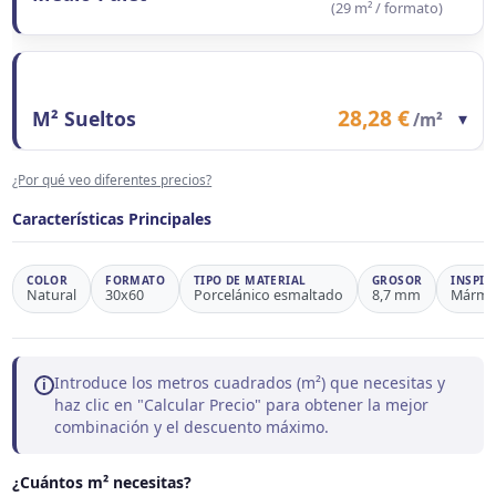
(29 m² / formato)
Contenido del formato
29 m²
Precio/m²
20,05 €
Precio total formato
581,45 €
28,28 €
M² Sueltos
▾
/m²
Observaciones
Ahorro 29,1%
Contenido del formato
1 m²
¿Por qué veo diferentes precios?
Precio/m²
28,28 €
Observaciones
Precio de referencia
Características Principales
COLOR
FORMATO
TIPO DE MATERIAL
GROSOR
INSPIR
Natural
30x60
Porcelánico esmaltado
8,7 mm
Mármo
Introduce los metros cuadrados (m²) que necesitas y
i
haz clic en "Calcular Precio" para obtener la mejor
combinación y el descuento máximo.
¿Cuántos m² necesitas?