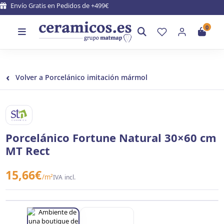
Envío Gratis en Pedidos de +499€
0
‹
Volver a Porcelánico imitación mármol
STN CERAMICA
Porcelánico Fortune Natural 30×60 cm
MT Rect
15,66
€
/m²
IVA incl.