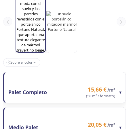
❮
❯
Sobre el color
15,66 €
/m²
Palet Completo
▾
(58 m² / formato)
Contenido del formato
58 m²
Precio/m²
15,66 €
Precio total formato
908,28 €
20,05 €
/m²
Medio Palet
▾
Observaciones
Ahorro 44,6%