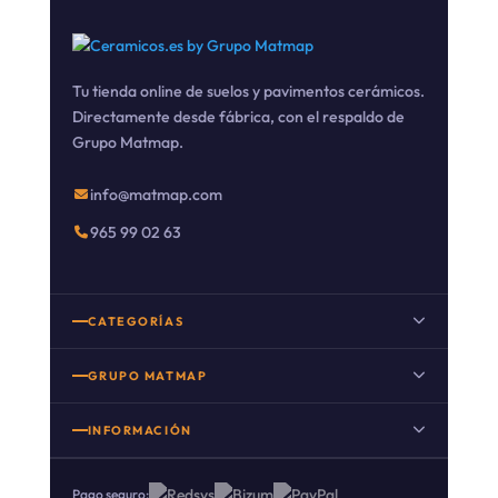
Tu tienda online de suelos y pavimentos cerámicos.
Directamente desde fábrica, con el respaldo de
Grupo Matmap.
info@matmap.com
965 99 02 63
CATEGORÍAS
Suelo porcelánico
GRUPO MATMAP
Suelo porcelánico imitación madera
INFORMACIÓN
Porcelanico imitacion cemento
Nuestro Blog
Porcelanico imitacion piedra
Pago seguro: