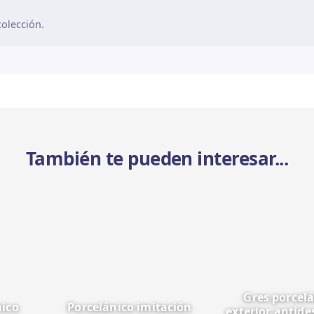
olección.
También te pueden interesar...
Gres porcel
nico
Porcelánico imitación
exterior antide