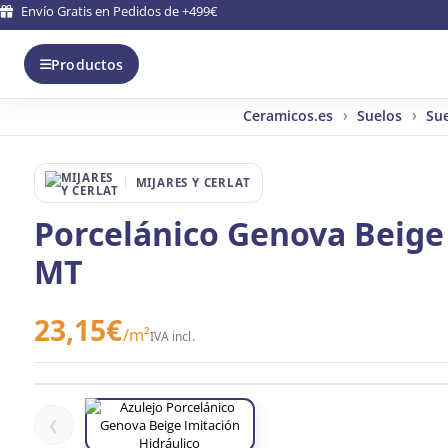
Envío Gratis en Pedidos de +499€
Productos
Ceramicos.es
Suelos
Sue
MIJARES Y CERLAT
Porcelánico Genova Beige 
MT
23,15
€
/m²
IVA incl.
❮