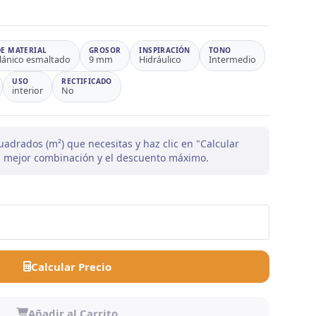
DE MATERIAL
GROSOR
INSPIRACIÓN
TONO
lánico esmaltado
9 mm
Hidráulico
Intermedio
USO
RECTIFICADO
interior
No
uadrados (m²) que necesitas y haz clic en "Calcular
la mejor combinación y el descuento máximo.
Calcular Precio
Añadir al Carrito