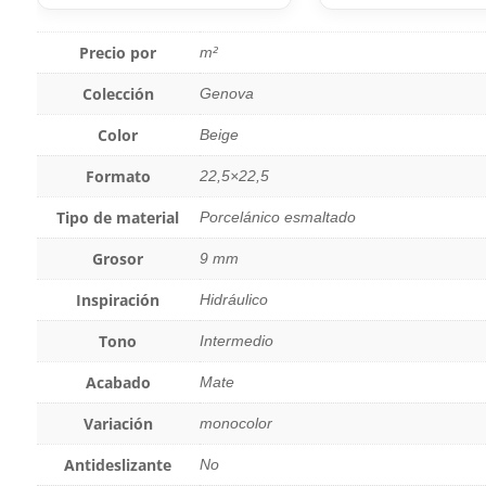
Precio por
m²
Colección
Genova
Color
Beige
Formato
22,5×22,5
Tipo de material
Porcelánico esmaltado
Grosor
9 mm
Inspiración
Hidráulico
Tono
Intermedio
Acabado
Mate
Variación
monocolor
Antideslizante
No