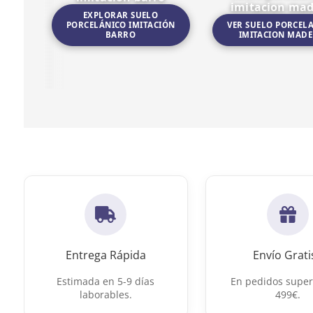
imitacion ma
EXPLORAR SUELO
PORCELÁNICO IMITACIÓN
VER SUELO PORCEL
BARRO
IMITACION MAD
Ir a Suelo porcelánico imitación barro
Ir a Suelo porcelanico 
Entrega Rápida
Envío Grati
Estimada en 5-9 días
En pedidos super
laborables.
499€.