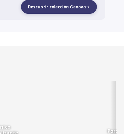
Descubrir colección Genova
ánico
Porcelánic
slizante