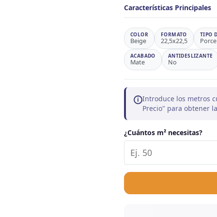
Características Principales
COLOR
FORMATO
TIPO 
Beige
22,5x22,5
Porce
ACABADO
ANTIDESLIZANTE
Mate
No
Introduce los metros c
i
Precio" para obtener 
¿Cuántos m² necesitas?