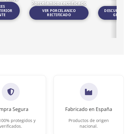
Porcelanico rectificado
forma
RES
TERIOR
VER PORCELANICO
DESCUBRIR POR
NTE
RECTIFICADO
GRAN FOR
exterior antideslizante
Ir a Porcelanico rectificado
Ir a Porcelánico gra
mpra Segura
Fabricado en España
100% protegidos y
Productos de origen
verificados.
nacional.