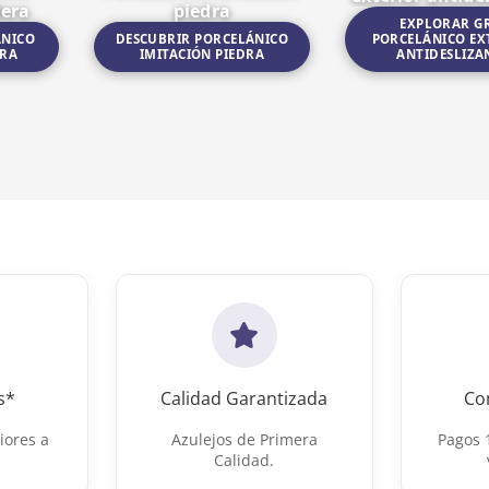
dera
piedra
EXPLORAR G
ANICO
DESCUBRIR PORCELÁNICO
PORCELÁNICO EX
ERA
IMITACIÓN PIEDRA
ANTIDESLIZA
imitacion madera
Ir a Porcelánico imitación piedra
Ir a Gres porcelánico 
s*
Calidad Garantizada
Co
iores a
Azulejos de Primera
Pagos 
Calidad.