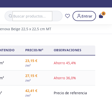
Search
0
Entrar
Genova Beige 22,5 x 22,5 cm MT
NTENIDO
PRECIO/M²
OBSERVACIONES
23,15 €
 m²
Ahorro 45,4%
/m²
27,15 €
 m²
Ahorro 36,0%
/m²
42,41 €
m²
Precio de referencia
/m²