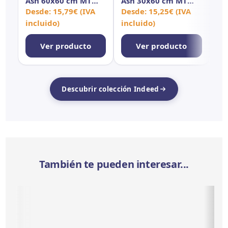
Ash 60x60 cm MT
Ash 30x60 cm MT
As
Rect Inout
Rect Inout
Re
Desde:
15,79
€
(IVA
Desde:
15,25
€
(IVA
De
incluido)
incluido)
in
Ver producto
Ver producto
Descubrir colección Indeed
También te pueden interesar...