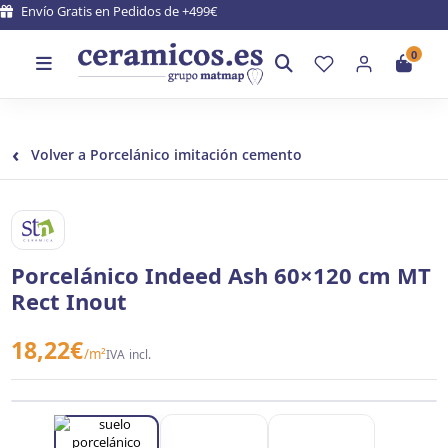
Envío Gratis en Pedidos de +499€
0
‹
Volver a Porcelánico imitación cemento
STN CERAMICA
Porcelánico Indeed Ash 60×120 cm MT
Rect Inout
18,22
€
/m²
IVA incl.