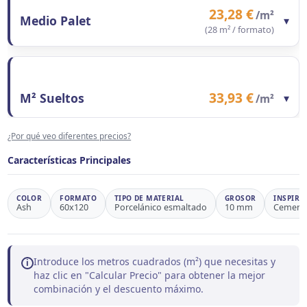
Precio total formato
1.020,32 €
23,28 €
/m²
Medio Palet
▾
Observaciones
Ahorro 46,3%
(28 m² / formato)
Contenido del formato
28 m²
Precio/m²
23,28 €
Precio total formato
651,84 €
33,93 €
M² Sueltos
▾
/m²
Observaciones
Ahorro 31,4%
Contenido del formato
1 m²
¿Por qué veo diferentes precios?
Precio/m²
33,93 €
Observaciones
Precio de referencia
Características Principales
COLOR
FORMATO
TIPO DE MATERIAL
GROSOR
INSPIRA
Ash
60x120
Porcelánico esmaltado
10 mm
Cement
Introduce los metros cuadrados (m²) que necesitas y
i
haz clic en "Calcular Precio" para obtener la mejor
combinación y el descuento máximo.