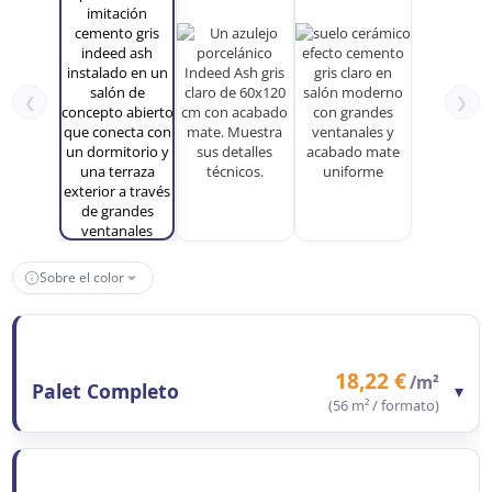
❮
❯
Sobre el color
18,22 €
/m²
Palet Completo
▾
(56 m² / formato)
Contenido del formato
56 m²
Precio/m²
18,22 €