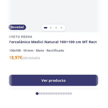
Novedad
EFECTO PIEDRA
EF
Porcelánico Medici Natural 100×100 cm MT Rect
P
A
100x100 · 10 mm · Mate · Rectificado
10
18,97
€
(IVA incluido)
1
Ver producto