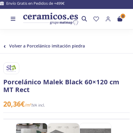
Envío Gratis en Pedidos de +499€
0
‹
Volver a Porcelánico imitación piedra
STN CERAMICA
Porcelánico Malek Black 60×120 cm
MT Rect
20,36
€
/m²
IVA incl.