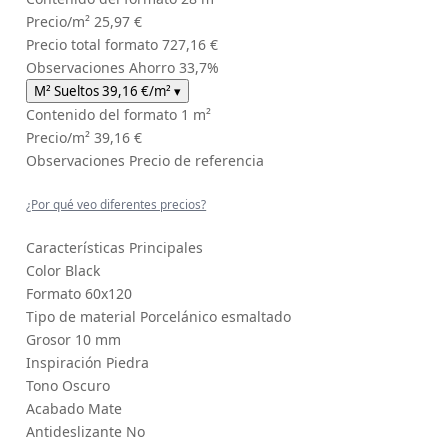
Precio/m²
25,97 €
Precio total formato
727,16 €
Observaciones
Ahorro 33,7%
M² Sueltos
39,16 €
/m²
▾
Contenido del formato
1 m²
Precio/m²
39,16 €
Observaciones
Precio de referencia
¿Por qué veo diferentes precios?
Características Principales
Color
Black
Formato
60x120
Tipo de material
Porcelánico esmaltado
Grosor
10 mm
Inspiración
Piedra
Tono
Oscuro
Acabado
Mate
Antideslizante
No