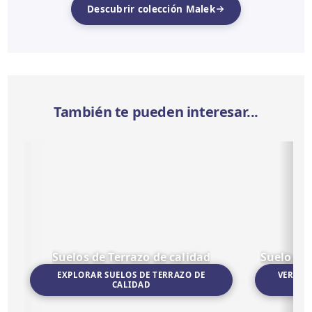
Descubrir colección Malek
También te pueden interesar...
Suelos de Terrazo de calidad
Suelo po
EXPLORAR SUELOS DE TERRAZO DE
VER SU
CALIDAD