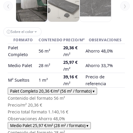
❮
❯
Sobre el color
FORMATO
CONTENIDO
PRECIO/M²
OBSERVACIONES
Palet
20,36 €
56 m²
Ahorro 48,0%
Completo
/m²
25,97 €
Medio Palet
28 m²
Ahorro 33,7%
/m²
39,16 €
Precio de
M² Sueltos
1 m²
/m²
referencia
Palet Completo
20,36 €
/m²
(56 m² / formato)
▾
Contenido del formato
56 m²
Precio/m²
20,36 €
Precio total formato
1.140,16 €
Observaciones
Ahorro 48,0%
Medio Palet
25,97 €
/m²
(28 m² / formato)
▾
Contenido del formato
28 m²