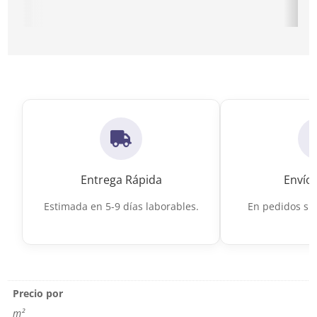
Ir a Suelos de Terrazo de calidad
Ir a Suelo por
Entrega Rápida
Envío 
Estimada en 5-9 días laborables.
En pedidos sup
Precio por
m²