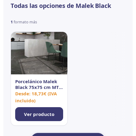
Todas las opciones de Malek Black
1
formato más
Porcelánico Malek
Black 75x75 cm MT
Rect
Desde:
18,73
€
(IVA
incluido)
Ver producto