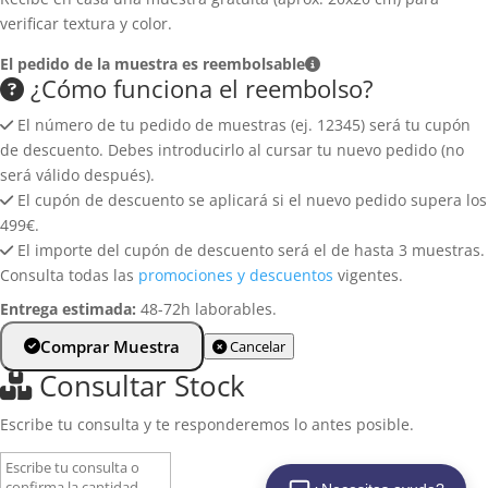
Cerámica de gran formato
verificar textura y color.
Política de privacidad
Baldosas de gres
El pedido de la muestra es reembolsable
Política de cookies
¿Cómo funciona el reembolso?
Revestimiento de pared
Aviso legal
El número de tu pedido de muestras (ej. 12345) será tu cupón
Aplacados de pared
de descuento. Debes introducirlo al cursar tu nuevo pedido (no
Azulejos para pared
será válido después).
El cupón de descuento se aplicará si el nuevo pedido supera los
Zócalos y rodapiés
499€.
El importe del cupón de descuento será el de hasta 3 muestras.
Consulta todas las
promociones y descuentos
vigentes.
Entrega estimada:
48-72h laborables.
Comprar Muestra
Cancelar
Consultar Stock
Escribe tu consulta y te responderemos lo antes posible.