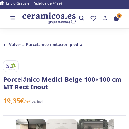
Envío Gratis en Pedidos de +499€
0
‹
Volver a Porcelánico imitación piedra
STN CERAMICA
Porcelánico Medici Beige 100×100 cm
MT Rect Inout
19,35
€
/m²
IVA incl.