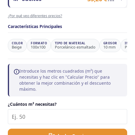
Observaciones
Ahorro 25,5%
Contenido del formato
1 m²
¿Por qué veo diferentes precios?
Precio/m²
33,26 €
Observaciones
Precio de referencia
Características Principales
COLOR
FORMATO
TIPO DE MATERIAL
GROSOR
INSPI
Beige
100x100
Porcelánico esmaltado
10 mm
Piedr
Introduce los metros cuadrados (m²) que
i
necesitas y haz clic en "Calcular Precio" para
obtener la mejor combinación y el descuento
máximo.
¿Cuántos m² necesitas?