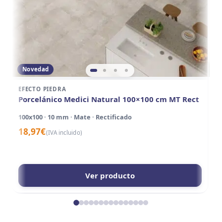
Novedad
EFECTO PIEDRA
EF
Porcelánico Medici Natural 100×100 cm MT Rect
P
A
100x100 · 10 mm · Mate · Rectificado
10
18,97
€
(IVA incluido)
1
Ver producto