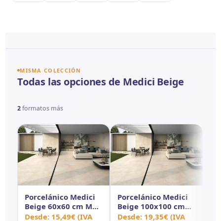
MISMA COLECCIÓN
Todas las opciones de Medici Beige
2
formatos más
Porcelánico Medici
Porcelánico Medici
Beige 60x60 cm MT
Beige 100x100 cm
Rect Inout
MT Rect Antid
Desde:
15,49
€
(IVA
Desde:
19,35
€
(IVA