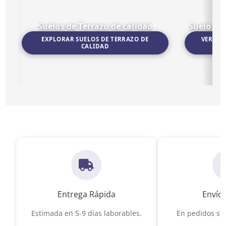
Suelos de Terrazo de calidad
Suelo po
EXPLORAR SUELOS DE TERRAZO DE
VER SU
CALIDAD
Ir a Suelos de Terrazo de calidad
Ir a Suelo por
Entrega Rápida
Envío 
Estimada en 5-9 días laborables.
En pedidos sup