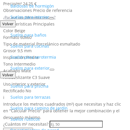
Precio/m²
24,25 €
Baldosas de hormigón
Observaciones
Precio de referencia
Suelos para interior
¿Por qué veo diferentes precios?
Volver
Características Principales
Color
Beige
Suelos para baños
Formato
60x60
Tipo de material
Porcelánico esmaltado
Suelos para cocinas
Grosor
9,5 mm
Suelos para aerotermia
Inspiración
Piedra
Tono
Intermedio
Suelos para exterior
Acabado
Mate
Volver
Antideslizante
C3 Suave
Uso
interior y exterior
Suelos para piscina
Rectificado
No
Suelos para terrazas
i
Introduce los metros cuadrados (m²) que necesitas y haz clic
Suelos para camino de jardín
en "Calcular Precio" para obtener la mejor combinación y el
descuento máximo.
Suelos rústicos
¿Cuántos m² necesitas?