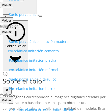
Volver
Suelo porcelanico
❯
Volver
Inspiración
Volver
Suelo porcelánico imitación madera​
Sobre el color
Porcelánico imitación cemento​
Porcelánico imitación piedra​
Porcelánico imitación mármol​
Sobre el color
Suelo porcelánico hidráulico​
Porcelanico imitacion barro​
Acabado
Las imágenes corresponden a imágenes digitales creadas por
Volver
el fabricante o basadas en estas, para obtener una
composición lo más fiel posible a la realidad del modelo. Esta
Gres porcelánico exterior antideslizante​