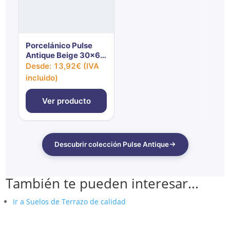
Porcelánico Pulse
Antique Beige 30x60
cm MT Inout
Desde:
13,92
€
(IVA
incluido)
Ver producto
Descubrir colección Pulse Antique
También te pueden interesar...
Ir a Suelos de Terrazo de calidad