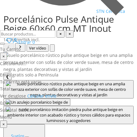
STN Ceramica
Porcelánico Pulse Antique
Beige 60×60 cm MT Inout
14,76
€
/m²
IVA incl.
Entrar
0
Ver vídeo
Tu Carrito
×
Calculando…
Envío gratis solo a Península
❮
Tu carrito está vacío.
Total:
Ver desglose
Calcular envío
0,00
€
Subtotal
0,00
€
Menú
×
Suelos