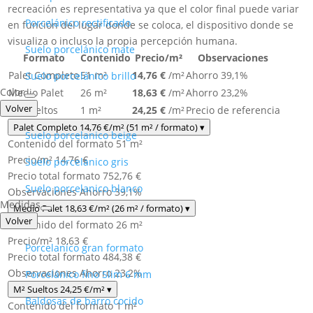
recreación es representativa ya que el color final puede variar
Porcelánico rectificado​
en función del lugar donde se coloca, el dispositivo donde se
visualiza o incluso la propia percepción humana.
Suelo porcelánico mate​
Formato
Contenido
Precio/m²
Observaciones
Palet Completo
51 m²
14,76 €
/m²
Ahorro 39,1%
Suelo porcelánico brillo
Color
Medio Palet
26 m²
18,63 €
/m²
Ahorro 23,2%
Volver
M² Sueltos
1 m²
24,25 €
/m²
Precio de referencia
Palet Completo
14,76 €
/m²
(51 m² / formato)
▾
Suelo porcelanico beige
Contenido del formato
51 m²
Precio/m²
14,76 €
Suelo porcelanico gris
Precio total formato
752,76 €
Suelo porcelanico blanco
Observaciones
Ahorro 39,1%
Medidas
Medio Palet
18,63 €
/m²
(26 m² / formato)
▾
Volver
Contenido del formato
26 m²
Precio/m²
18,63 €
Porcelanico gran formato
Precio total formato
484,38 €
Observaciones
Ahorro 23,2%
Porcelánico fino Slim 6 mm
M² Sueltos
24,25 €
/m²
▾
Baldosas de barro cocido
Contenido del formato
1 m²