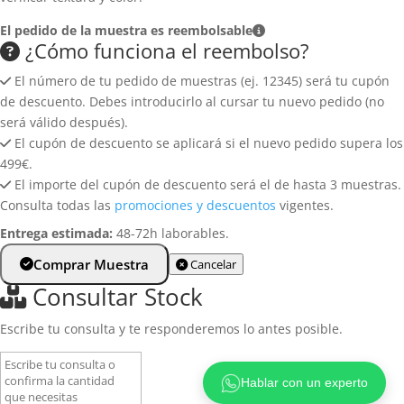
Política de privacidad
Baldosas de gres
El pedido de la muestra es reembolsable
Política de cookies
¿Cómo funciona el reembolso?
Revestimiento de pared
Aviso legal
El número de tu pedido de muestras (ej. 12345) será tu cupón
Aplacados de pared
de descuento. Debes introducirlo al cursar tu nuevo pedido (no
Azulejos para pared
será válido después).
El cupón de descuento se aplicará si el nuevo pedido supera los
Zócalos y rodapiés
499€.
El importe del cupón de descuento será el de hasta 3 muestras.
Consulta todas las
promociones y descuentos
vigentes.
Entrega estimada:
48-72h laborables.
Comprar Muestra
Cancelar
Consultar Stock
Escribe tu consulta y te responderemos lo antes posible.
Hablar con un experto