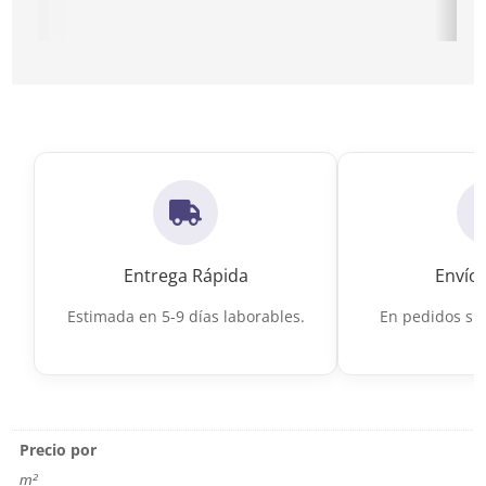
Ir a Porcelanico exterior imitacion cemento
Ir a Porceláni
Entrega Rápida
Envío 
Estimada en 5-9 días laborables.
En pedidos sup
Precio por
m²