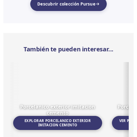
Descubrir colección Pursue
También te pueden interesar...
Porcelanico exterior imitacion
Porcelá
cemento
EXPLORAR PORCELANICO EXTERIOR
VER POR
IMITACION CEMENTO