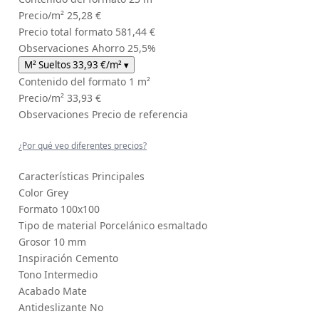
Precio/m²
25,28 €
Precio total formato
581,44 €
Observaciones
Ahorro 25,5%
M² Sueltos
33,93 €
/m²
▾
Contenido del formato
1 m²
Precio/m²
33,93 €
Observaciones
Precio de referencia
¿Por qué veo diferentes precios?
Características Principales
Color
Grey
Formato
100x100
Tipo de material
Porcelánico esmaltado
Grosor
10 mm
Inspiración
Cemento
Tono
Intermedio
Acabado
Mate
Antideslizante
No