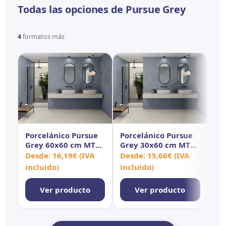
Todas las opciones de Pursue Grey
4
formatos más
Porcelánico Pursue
Porcelánico Pursue
Po
Grey 60x60 cm MT
Grey 30x60 cm MT
Gr
Rect
Rect
Re
Desde:
16,19
€
(IVA
Desde:
15,66
€
(IVA
De
incluido)
incluido)
in
Ver producto
Ver producto