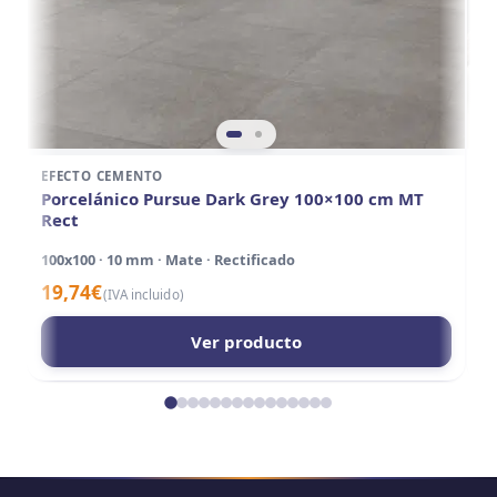
EFECTO CEMENTO
E
Porcelánico Pursue Dark Grey 100×100 cm MT
P
Rect
30
100x100 · 10 mm · Mate · Rectificado
1
19,74
€
(IVA incluido)
Ver producto