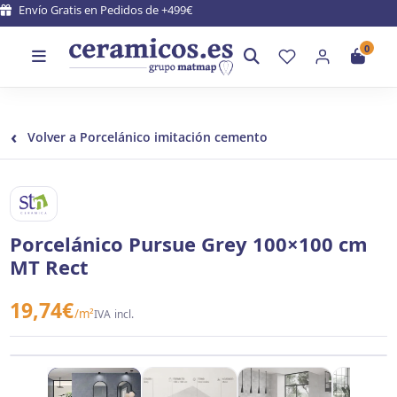
Envío Gratis en Pedidos de +499€
0
‹
Volver a Porcelánico imitación cemento
STN CERAMICA
Porcelánico Pursue Grey 100×100 cm
MT Rect
19,74
€
/m²
IVA incl.