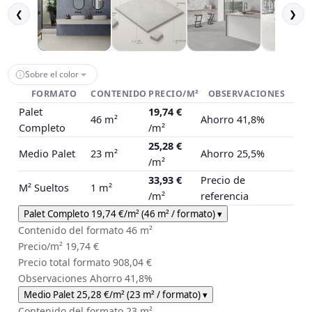
❮
❯
Sobre el color
FORMATO
CONTENIDO
PRECIO/M²
OBSERVACIONES
Palet
19,74 €
46 m²
Ahorro 41,8%
Completo
/m²
25,28 €
Medio Palet
23 m²
Ahorro 25,5%
/m²
33,93 €
Precio de
M² Sueltos
1 m²
/m²
referencia
Palet Completo
19,74 €
/m²
(46 m² / formato)
▾
Contenido del formato
46 m²
Precio/m²
19,74 €
Precio total formato
908,04 €
Observaciones
Ahorro 41,8%
Medio Palet
25,28 €
/m²
(23 m² / formato)
▾
Contenido del formato
23 m²