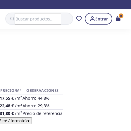
Search
0
Entrar
PRECIO/M²
OBSERVACIONES
17,55 €
/m²
Ahorro 44,8%
22,48 €
/m²
Ahorro 29,3%
31,80 €
/m²
Precio de referencia
2 m² / formato)
▾
²