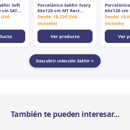
akhir Soft
Porcelánico Sakhir Ivory
Porcelánico
0 cm SAT
60x120 cm MT Rect
60x120 cm 
Antid
(IVA
Desde:
18,22
€
(IVA
Desde:
19,0
incluido)
incluido)
ducto
Ver producto
Ver 
Descubrir colección Sakhir
También te pueden interesar...