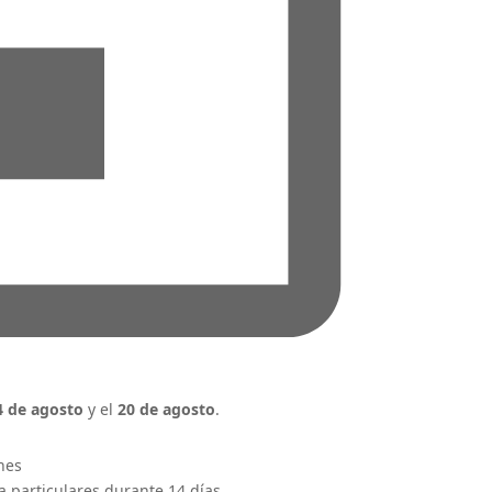
4 de agosto
y el
20 de agosto
.
ones
 particulares durante 14 días.