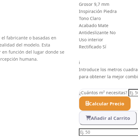
Grosor
9,7 mm
Inspiración
Piedra
Tono
Claro
Acabado
Mate
Antideslizante
No
el fabricante o basadas en
Uso
interior
realidad del modelo. Esta
Rectificado
Sí
ar en función del lugar donde se
 percepción humana.
i
Introduce los metros cuadrad
para obtener la mejor comb
¿Cuántos m² necesitas?
Calcular Precio
Añadir al Carrito