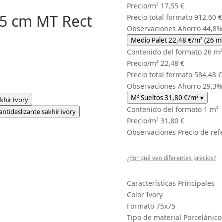
Precio/m²
17,55 €
75 cm MT Rect
Precio total formato
912,60 €
Observaciones
Ahorro 44,8
Medio Palet
22,48 €
/m²
(26 m
Contenido del formato
26 m
Precio/m²
22,48 €
Precio total formato
584,48 €
Observaciones
Ahorro 29,3
M² Sueltos
31,80 €
/m²
▾
Contenido del formato
1 m²
Precio/m²
31,80 €
Observaciones
Precio de ref
¿Por qué veo diferentes precios?
Características Principales
Color
Ivory
Formato
75x75
Tipo de material
Porcelánic