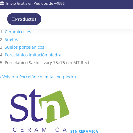
Envío Gratis en Pedidos de +499€
Productos
Ceramicos.es
Suelos
Suelos porcelánicos
Porcelánico imitación piedra
Porcelánico Sakhir Ivory 75×75 cm MT Rect
‹
Volver a Porcelánico imitación piedra
STN CERAMICA