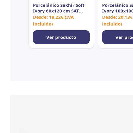
Porcelánico Sakhir Soft
Porcelánico S
Ivory 60x120 cm SAT
Ivory 100x10
Rect
Rect
Desde:
18,22
€
(IVA
Desde:
20,13
€
incluido)
incluido)
Ver producto
Ver pro