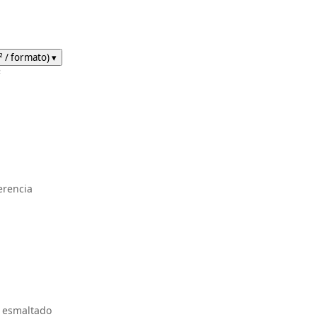
%
² / formato)
▾
²
%
erencia
o esmaltado