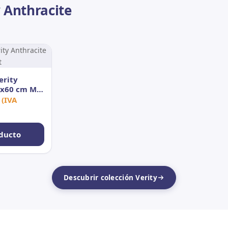
y Anthracite
erity
0x60 cm MT
(IVA
ducto
Descubrir colección Verity