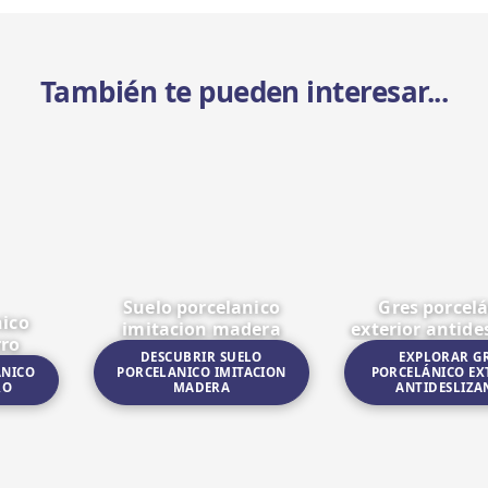
También te pueden interesar...
Suelo porcelanico
Gres porcel
nico
imitacion madera
exterior antide
rro
DESCUBRIR SUELO
EXPLORAR G
ÁNICO
PORCELANICO IMITACION
PORCELÁNICO EX
RO
MADERA
ANTIDESLIZA
mitación barro
Ir a Suelo porcelanico imitacion madera
Ir a Gres porcelánico 