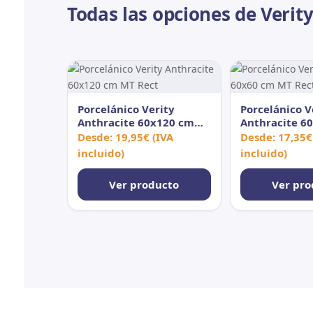
Todas las opciones de Verit
Porcelánico Verity
Porcelánico V
Anthracite 60x120 cm
Anthracite 6
MT Rect
Rect
Desde:
19,95
€
(IVA
Desde:
17,35
€
incluido)
incluido)
Ver producto
Ver pro