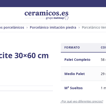
os porcelánicos
Porcelánico imitación piedra
Porcelánico Ve
FORMATO
CO
cite 30×60 cm
Palet Completo
58
Medio Palet
29
M² Sueltos
1 
¿Por qué veo diferentes precios?