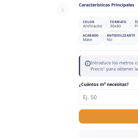
Características Principales
❯
COLOR
FORMATO
T
Anthracite
30x60
P
ACABADO
ANTIDESLIZANTE
Mate
No
Introduce los metros c
i
Precio" para obtener 
¿Cuántos m² necesitas?