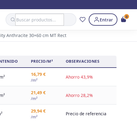
Search
0
Entrar
rity Anthracite 30×60 cm MT Rect
NTENIDO
PRECIO/M²
OBSERVACIONES
16,79 €
 m²
Ahorro 43,9%
/m²
21,49 €
 m²
Ahorro 28,2%
/m²
29,94 €
m²
Precio de referencia
/m²