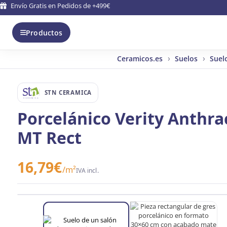
Envío Gratis en Pedidos de +499€
Productos
Ceramicos.es
Suelos
Suel
STN CERAMICA
Porcelánico Verity Anthra
MT Rect
16,79
€
/m²
IVA incl.