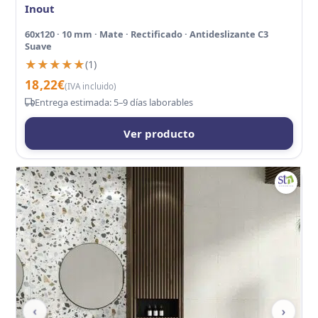
Inout
60x120 · 10 mm · Mate · Rectificado · Antideslizante C3
Suave
★★★★★
★★★★★
(1)
18,22
€
(IVA incluido)
Entrega estimada: 5–9 días laborables
Ver producto
‹
›