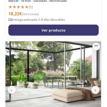
60x120 · 10 mm · Satinado · Rectificado
★★★★★
★★★★★
(1)
18,22
€
(IVA incluido)
Entrega estimada: 5–9 días laborables
Ver producto
‹
›