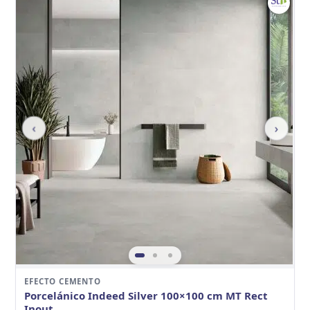
‹
›
EFECTO CEMENTO
Porcelánico Indeed Silver 100×100 cm MT Rect
Inout