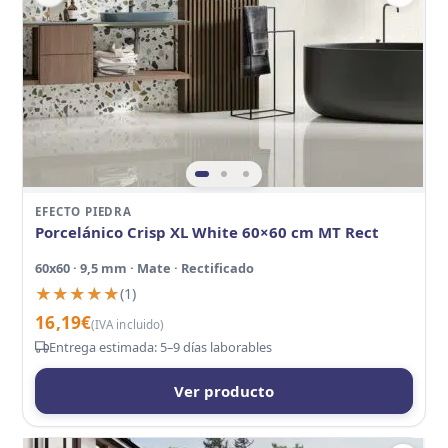
EFECTO PIEDRA
Porcelánico Crisp XL White 60×60 cm MT Rect
60x60 · 9,5 mm · Mate · Rectificado
★★★★★
★★★★★
(1)
16,19
€
(IVA incluido)
Entrega estimada: 5–9 días laborables
Ver producto