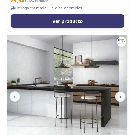
29,94
€
(IVA incluido)
Entrega estimada: 5–9 días laborables
Ver producto
‹
›