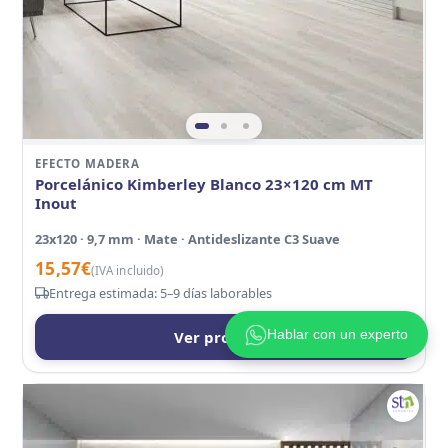
EFECTO MADERA
Porcelánico Kimberley Blanco 23×120 cm MT
Inout
23x120 · 9,7 mm · Mate · Antideslizante C3 Suave
15,57
€
(IVA incluido)
Entrega estimada: 5–9 días laborables
Hablar con un experto
Ver producto