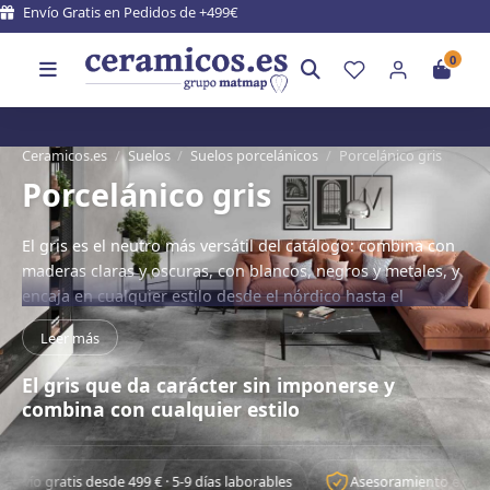
Entrega en 5 - 9 días laborales
0
Ceramicos.es
/
Suelos
/
Suelos porcelánicos
/
Porcelánico gris
Porcelánico gris
El gris es el neutro más versátil del catálogo: combina con
maderas claras y oscuras, con blancos, negros y metales, y
encaja en cualquier estilo desde el nórdico hasta el
industrial. El suelo porcelánico gris de Ceramicos.es abarca
Leer más
desde el gris claro y perla más luminoso hasta el antracita
más contundente, en efecto cemento, piedra, mármol y
El gris que da carácter sin imponerse y
madera. Fabricado en España.
combina con cualquier estilo
de 499 € · 5-9 días laborables
Asesoramiento experto personalizado