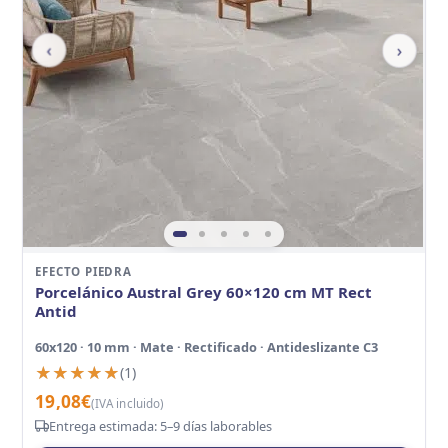
‹
›
EFECTO PIEDRA
Porcelánico Austral Grey 60×120 cm MT Rect
Antid
60x120 · 10 mm · Mate · Rectificado · Antideslizante C3
★★★★★
★★★★★
(1)
19,08
€
(IVA incluido)
Entrega estimada: 5–9 días laborables