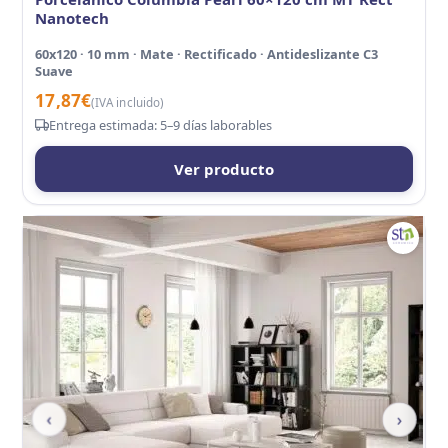
Nanotech
60x120 · 10 mm · Mate · Rectificado · Antideslizante C3
Suave
17,87
€
(IVA incluido)
Entrega estimada: 5–9 días laborables
Ver producto
‹
›