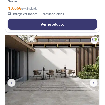
Suave
18,66
€
(IVA incluido)
Entrega estimada: 5–9 días laborables
Ver producto
‹
›