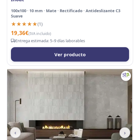
100x100 · 10 mm · Mate · Rectificado · Antideslizante C3
Suave
★★★★★
★★★★★
(1)
19,36
€
(IVA incluido)
Entrega estimada: 5–9 días laborables
Ver producto
‹
›