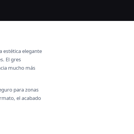
 estética elegante
s. El gres
encia mucho más
eguro para zonas
ormato, el acabado