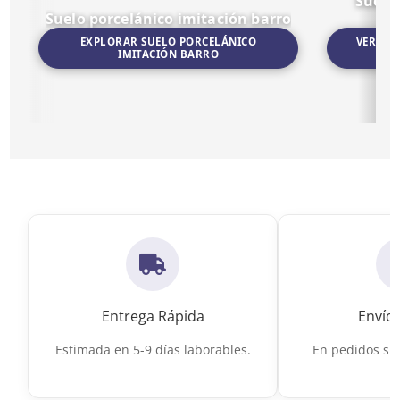
Suelo
Suelo porcelánico imitación barro
EXPLORAR SUELO PORCELÁNICO
VER SU
IMITACIÓN BARRO
Ir a Suelo porcelánico imitación barro
Ir a Suelo por
Entrega Rápida
Envío 
Estimada en 5-9 días laborables.
En pedidos sup