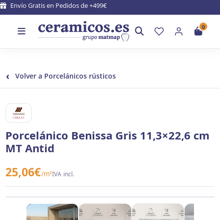
Envío Gratis en Pedidos de +499€
0
‹
Volver a Porcelánicos rústicos
MIJARES Y CERLAT
Porcelánico Benissa Gris 11,3×22,6 cm
MT Antid
25,06
€
/m²
IVA incl.