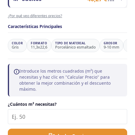
Observaciones
Ahorro 37,3%
Contenido del formato
1 m²
¿Por qué veo diferentes precios?
Precio/m²
46,27 €
Observaciones
Precio de referencia
Características Principales
COLOR
FORMATO
TIPO DE MATERIAL
GROSOR
INS
Gris
11,3x22,6
Porcelánico esmaltado
9-10 mm
Rúst
Introduce los metros cuadrados (m²) que
i
necesitas y haz clic en "Calcular Precio" para
obtener la mejor combinación y el descuento
máximo.
¿Cuántos m² necesitas?