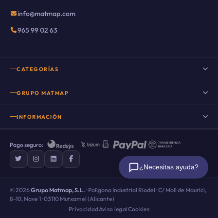
info@matmap.com
965 99 02 63
CATEGORÍAS
Suelo porcelánico
GRUPO MATMAP
Suelo porcelánico imitación madera
INFORMACIÓN
Porcelanico imitacion cemento
Nuestro Blog
Porcelanico imitacion piedra
Pago seguro:
Preguntas frecuentes
Suelo porcelánico imitación mármol
¿Necesitas ayuda?
Sobre nosotros
Suelos rústicos porcelánicos
Promociones y descuentos
© 2026
Grupo Matmap, S.L.
· Polígono Industrial Riodel · C/ Molí de Maurici,
Azulejo hidráulico
8-10, Nave 1 · 03110 Mutxamel (Alicante)
Calcular
Envío y devoluciones
Privacidad
Aviso legal
Cookies
Porcelánico imitación barro