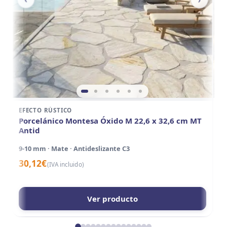
EFECTO RÚSTICO
E
Porcelánico Montesa Óxido M 22,6 x 32,6 cm MT
P
Antid
A
9-10 mm · Mate · Antideslizante C3
15
30,12
€
3
(IVA incluido)
Ver producto