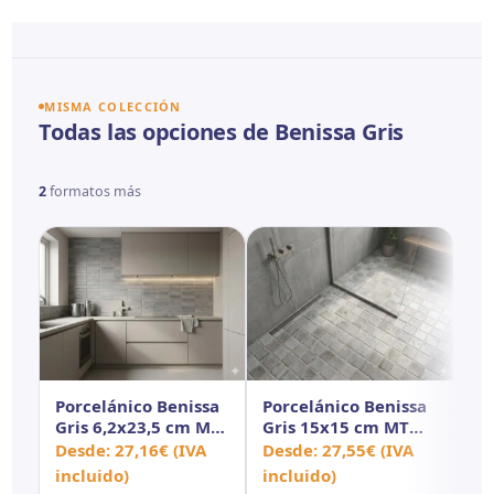
MISMA COLECCIÓN
Todas las opciones de Benissa Gris
2
formatos más
Porcelánico Benissa
Porcelánico Benissa
Gris 6,2x23,5 cm MT
Gris 15x15 cm MT
Antid
Antid
Desde:
27,16
€
(IVA
Desde:
27,55
€
(IVA
incluido)
incluido)