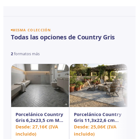
MISMA COLECCIÓN
Todas las opciones de Country Gris
2
formatos más
Porcelánico Country
Porcelánico Country
Gris 6,2x23,5 cm MT
Gris 11,3x22,6 cm
Antid
MT Antid
Desde:
27,16
€
(IVA
Desde:
25,06
€
(IVA
incluido)
incluido)