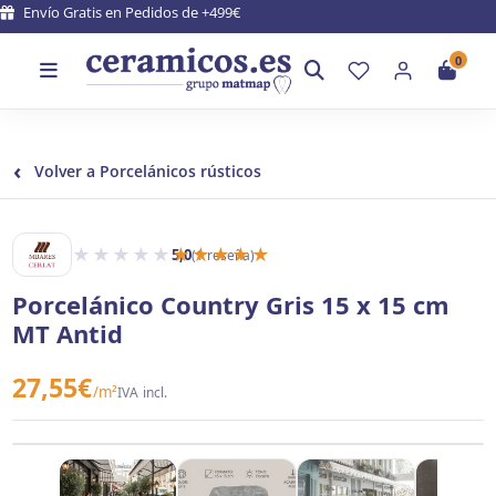
Envío Gratis en Pedidos de +499€
0
‹
Volver a Porcelánicos rústicos
★★★★★
★★★★★
5,0
(1 reseña)
MIJARES Y CERLAT
Porcelánico Country Gris 15 x 15 cm
MT Antid
27,55
€
/m²
IVA incl.