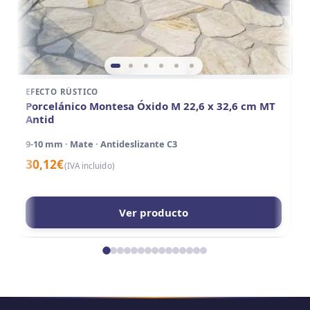
EFECTO RÚSTICO
E
Porcelánico Montesa Óxido M 22,6 x 32,6 cm MT
P
Antid
A
9-10 mm · Mate · Antideslizante C3
15
30,12
€
3
(IVA incluido)
Ver producto