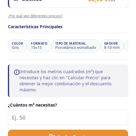
Observaciones
Ahorro 37,6%
Contenido del formato
1 m²
¿Por qué veo diferentes precios?
Precio/m²
50,90 €
Observaciones
Precio de referencia
Características Principales
COLOR
FORMATO
TIPO DE MATERIAL
GROSOR
INSP
Gris
15x15
Porcelánico esmaltado
8-10 mm
Rúst
Introduce los metros cuadrados (m²) que
i
necesitas y haz clic en "Calcular Precio" para
obtener la mejor combinación y el descuento
máximo.
¿Cuántos m² necesitas?