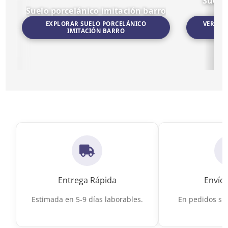
Suelo
Suelo porcelánico imitación barro
EXPLORAR SUELO PORCELÁNICO
VER SU
IMITACIÓN BARRO
Ir a Suelo porcelánico imitación barro
Ir a Suelo por
Entrega Rápida
Envío 
Estimada en 5-9 días laborables.
En pedidos sup