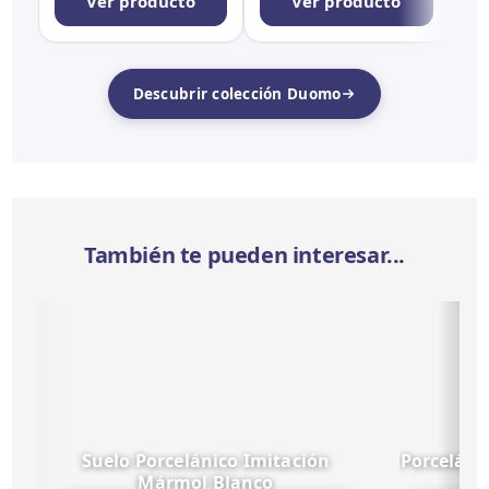
Ver producto
Ver producto
Descubrir colección Duomo
También te pueden interesar...
Suelo Porcelánico Imitación
Porceláni
Mármol Blanco