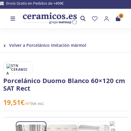
Envío Gratis en Pedidos de +499€
0
‹
Volver a Porcelánico imitación mármol
STN CERAMICA
Porcelánico Duomo Blanco 60×120 cm
SAT Rect
19,51
€
/m²
IVA incl.