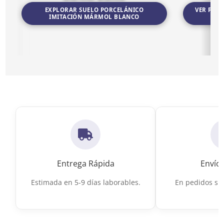
EXPLORAR SUELO PORCELÁNICO
VER POR
IMITACIÓN MÁRMOL BLANCO
Ir a Suelo Porcelánico Imitación Mármol Blanco
Ir a Porceláni
Entrega Rápida
Envío 
Estimada en 5-9 días laborables.
En pedidos sup