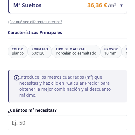
Precio total formato
697,20 €
36,36 €
M² Sueltos
▾
/m²
Observaciones
Ahorro 31,5%
Contenido del formato
1 m²
¿Por qué veo diferentes precios?
Precio/m²
36,36 €
Observaciones
Precio de referencia
Características Principales
COLOR
FORMATO
TIPO DE MATERIAL
GROSOR
INSP
Blanco
60x120
Porcelánico esmaltado
10 mm
Már
Introduce los metros cuadrados (m²) que
i
necesitas y haz clic en "Calcular Precio" para
obtener la mejor combinación y el descuento
máximo.
¿Cuántos m² necesitas?