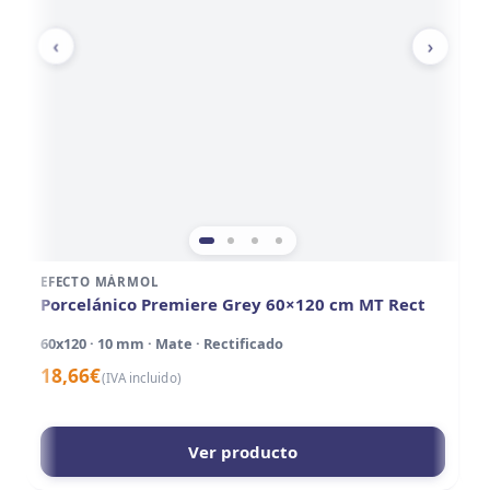
‹
›
EFECTO MÁRMOL
E
Porcelánico Premiere Grey 60×120 cm MT Rect
P
60x120 · 10 mm · Mate · Rectificado
60
18,66
€
2
(IVA incluido)
Ver producto