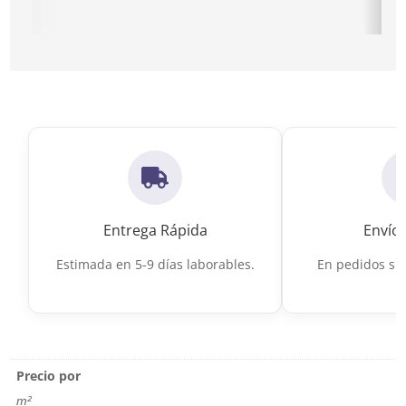
Ir a Suelos de Terrazo de calidad
Ir a Suelo por
Entrega Rápida
Envío 
Estimada en 5-9 días laborables.
En pedidos sup
Precio por
m²