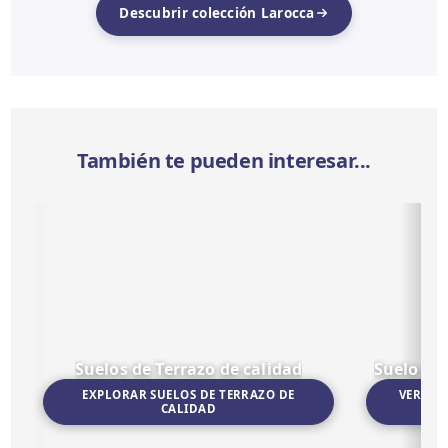
Descubrir colección Larocca
También te pueden interesar...
Suelos de Terrazo de calidad
Suelo po
EXPLORAR SUELOS DE TERRAZO DE
VER SU
CALIDAD