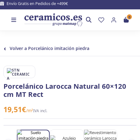
Envío Gratis en Pedidos de +499€
0
‹
Volver a Porcelánico imitación piedra
STN CERAMICA
Porcelánico Larocca Natural 60×120
cm MT Rect
19,51
€
/m²
IVA incl.