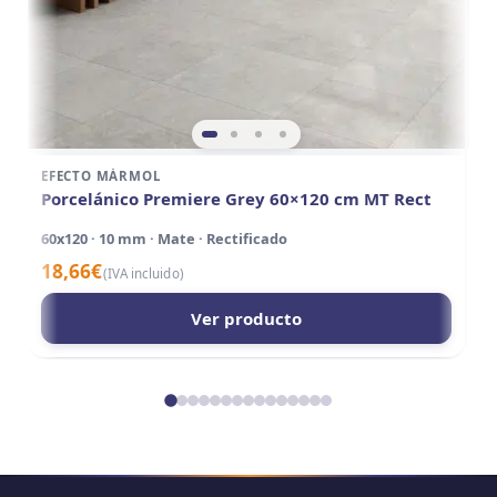
EFECTO MÁRMOL
E
Porcelánico Premiere Grey 60×120 cm MT Rect
P
60x120 · 10 mm · Mate · Rectificado
60
18,66
€
2
(IVA incluido)
Ver producto