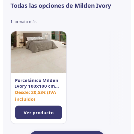
Todas las opciones de Milden Ivory
1
formato más
Porcelánico Milden
Ivory 100x100 cm
SAT Rect
Desde:
20,53
€
(IVA
incluido)
Ver producto