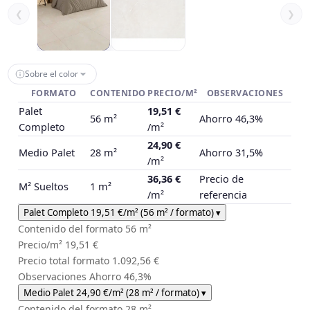
❮
❯
Sobre el color
FORMATO
CONTENIDO
PRECIO/M²
OBSERVACIONES
Palet
19,51 €
56 m²
Ahorro 46,3%
Completo
/m²
24,90 €
Medio Palet
28 m²
Ahorro 31,5%
/m²
36,36 €
Precio de
M² Sueltos
1 m²
/m²
referencia
Palet Completo
19,51 €
/m²
(56 m² / formato)
▾
Contenido del formato
56 m²
Precio/m²
19,51 €
Precio total formato
1.092,56 €
Observaciones
Ahorro 46,3%
Medio Palet
24,90 €
/m²
(28 m² / formato)
▾
Contenido del formato
28 m²