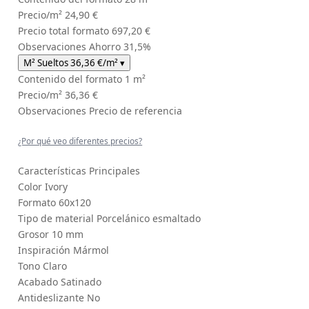
Precio/m²
24,90 €
Precio total formato
697,20 €
Observaciones
Ahorro 31,5%
M² Sueltos
36,36 €
/m²
▾
Contenido del formato
1 m²
Precio/m²
36,36 €
Observaciones
Precio de referencia
¿Por qué veo diferentes precios?
Características Principales
Color
Ivory
Formato
60x120
Tipo de material
Porcelánico esmaltado
Grosor
10 mm
Inspiración
Mármol
Tono
Claro
Acabado
Satinado
Antideslizante
No