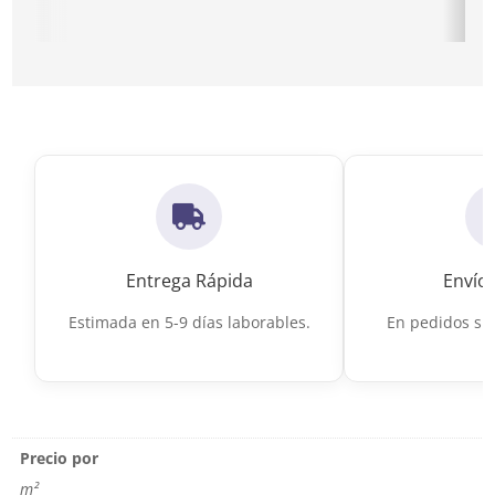
Ir a Suelo Porcelánico Imitación Mármol Blanco
Ir a Porceláni
Entrega Rápida
Envío 
Estimada en 5-9 días laborables.
En pedidos sup
Precio por
m²