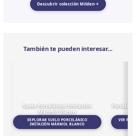
Descubrir colección Milden
También te pueden interesar...
Suelo Porcelánico Imitación
Porceláni
Mármol Blanco
EXPLORAR SUELO PORCELÁNICO
VER POR
IMITACIÓN MÁRMOL BLANCO