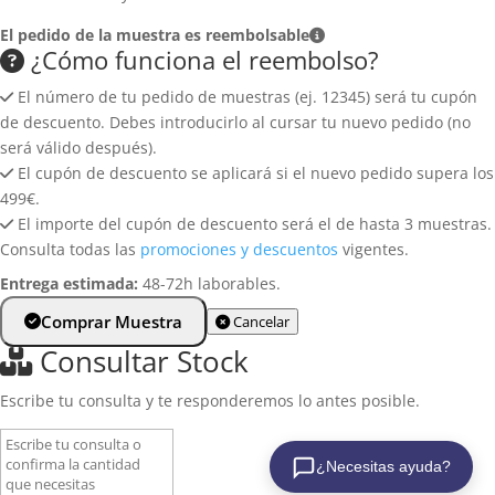
Política de privacidad
Baldosas de gres
El pedido de la muestra es reembolsable
Política de cookies
¿Cómo funciona el reembolso?
Revestimiento de pared
Aviso legal
El número de tu pedido de muestras (ej. 12345) será tu cupón
Aplacados de pared
de descuento. Debes introducirlo al cursar tu nuevo pedido (no
Azulejos para pared
será válido después).
El cupón de descuento se aplicará si el nuevo pedido supera los
Zócalos y rodapiés
499€.
El importe del cupón de descuento será el de hasta 3 muestras.
Consulta todas las
promociones y descuentos
vigentes.
Entrega estimada:
48-72h laborables.
Comprar Muestra
Cancelar
Consultar Stock
Escribe tu consulta y te responderemos lo antes posible.
¿Necesitas ayuda?