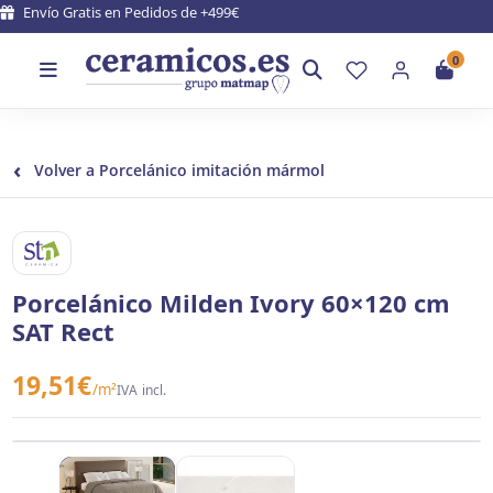
Envío Gratis en Pedidos de +499€
0
‹
Volver a Porcelánico imitación mármol
STN CERAMICA
Porcelánico Milden Ivory 60×120 cm
SAT Rect
19,51
€
/m²
IVA incl.