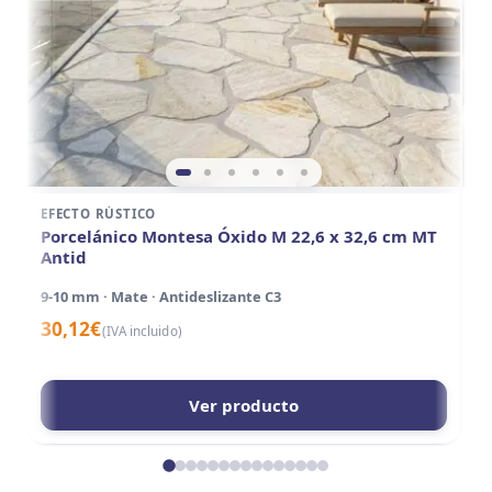
EFECTO RÚSTICO
E
Porcelánico Montesa Óxido M 22,6 x 32,6 cm MT
P
Antid
A
9-10 mm · Mate · Antideslizante C3
15
30,12
€
3
(IVA incluido)
Ver producto