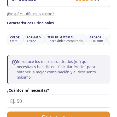
Observaciones
Ahorro 39,1%
Contenido del formato
1 m²
¿Por qué veo diferentes precios?
Precio/m²
63,62 €
Observaciones
Precio de referencia
Características Principales
COLOR
FORMATO
TIPO DE MATERIAL
GROSOR
INSP
Ocre
15x22
Porcelánico esmaltado
9-10 mm
Rúst
Introduce los metros cuadrados (m²) que
i
necesitas y haz clic en "Calcular Precio" para
obtener la mejor combinación y el descuento
máximo.
¿Cuántos m² necesitas?