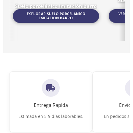
Suelo
Suelo porcelánico imitación barro
EXPLORAR SUELO PORCELÁNICO
VER SU
IMITACIÓN BARRO
Ir a Suelo porcelánico imitación barro
Ir a Suelo por
Entrega Rápida
Envío 
Estimada en 5-9 días laborables.
En pedidos sup