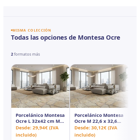
MISMA COLECCIÓN
Todas las opciones de Montesa Ocre
2
formatos más
Porcelánico Montesa
Porcelánico Montesa
Ocre L 32x42 cm MT
Ocre M 22,6 x 32,6
Antid
cm MT Antid
Desde:
29,94
€
(IVA
Desde:
30,12
€
(IVA
incluido)
incluido)