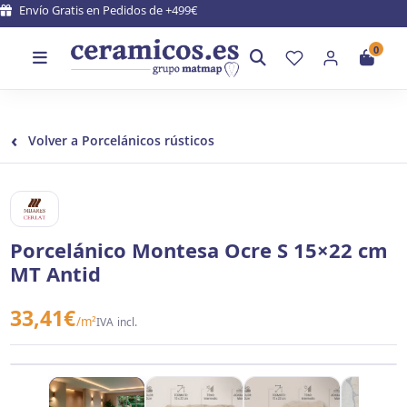
Envío Gratis en Pedidos de +499€
0
‹
Volver a Porcelánicos rústicos
MIJARES Y CERLAT
Porcelánico Montesa Ocre S 15×22 cm
MT Antid
33,41
€
/m²
IVA incl.