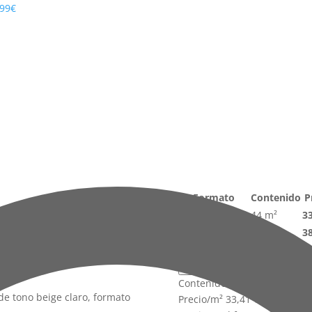
499€
Formato
Contenido
P
S 15×22 cm MT
Palet Completo
44 m²
33
Medio Palet
22 m²
38
M² Sueltos
1 m²
63
Palet Completo
33,41 €
/m²
(44
Contenido del formato
44 m
Precio/m²
33,41 €