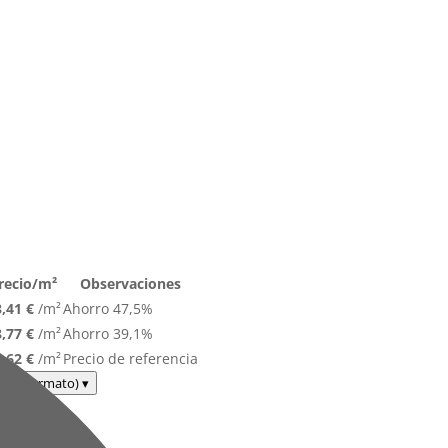
recio/m²
Observaciones
,41 €
/m²
Ahorro 47,5%
,77 €
/m²
Ahorro 39,1%
,62 €
/m²
Precio de referencia
 m² / formato)
▾
²