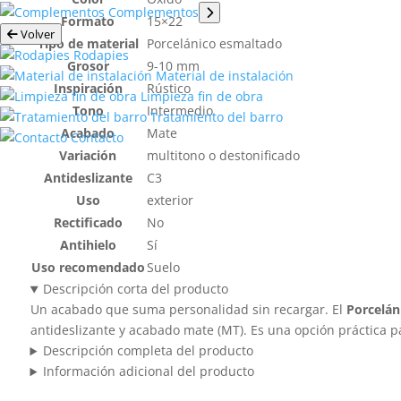
Complementos
Formato
15×22
Volver
Tipo de material
Porcelánico esmaltado
Rodapies​
Grosor
9-10 mm
Material de instalación
Inspiración
Rústico
Limpieza fin de obra
Tono
Intermedio
Tratamiento del barro
Acabado
Mate
Contacto
Variación
multitono o destonificado
Antideslizante
C3
Uso
exterior
Rectificado
No
Antihielo
Sí
Uso recomendado
Suelo
Descripción corta del producto
Un acabado que suma personalidad sin recargar. El
Porcelán
antideslizante y acabado mate (MT). Es una opción práctica p
Descripción completa del producto
Información adicional del producto