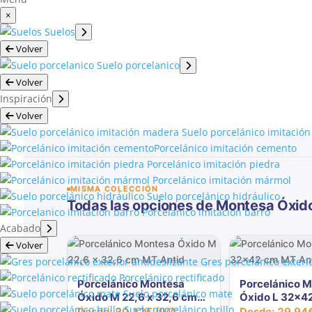
×
Suelos
Volver
Suelo porcelanico
Volver
Inspiración
Volver
Suelo porcelánico imitación
Porcelánico imitación cemento​
Porcelánico imitación piedra​
Porcelánico imitación mármol​
MISMA COLECCIÓN
Suelo porcelánico hidráulico​
Todas las opciones de Montesa Óxid
Porcelanico imitacion barro​
Acabado
Volver
Gres porcelánico exterio
Porcelánico rectificado​
Porcelánico Montesa
Porcelánico 
Suelo porcelánico mate​
Óxido M 22,6 x 32,6 cm
Óxido L 32x4
Suelo porcelánico brillo
MT Antid
Antid
Desde:
30,12
€
(IVA
Desde:
29,94