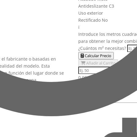
Antideslizante
C3
Uso
exterior
Rectificado
No
i
Introduce los metros cuadrad
para obtener la mejor comb
¿Cuántos m² necesitas?
Calcular Precio
el fabricante o basadas en
Añadir al Carrito
realidad del modelo. Esta
C
ar en función del lugar donde se
0,00 €
 percepción humana.
IVA incluido
Añadir al Carrito
Consultar Stock