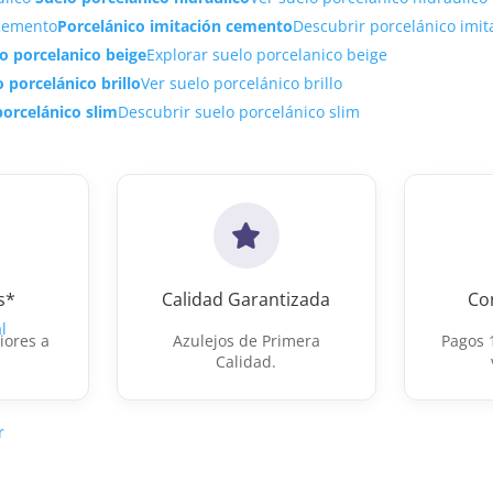
Porcelánico imitación cemento
Descubrir porcelánico imi
o porcelanico beige
Explorar suelo porcelanico beige
 porcelánico brillo
Ver suelo porcelánico brillo
porcelánico slim
Descubrir suelo porcelánico slim
s*
Calidad Garantizada
Co
l
iores a
Azulejos de Primera
Pagos 
Calidad.
r