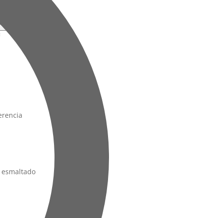
 €
%
/ formato)
▾
²
%
erencia
o esmaltado