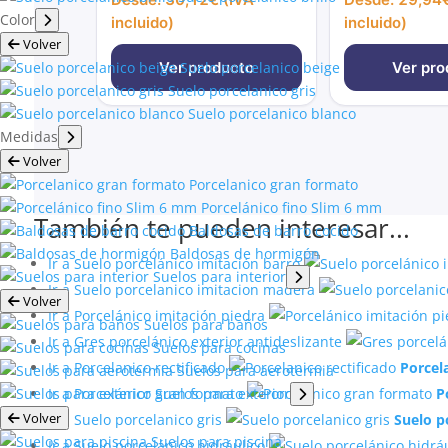
Color
incluido)
incluido)
Volver
Suelo porcelanico beige
Ver producto
Ver pro
Suelo porcelanico gris
Suelo porcelanico blanco
Medidas
Volver
Porcelanico gran formato
Porcelánico fino Slim 6 mm
También te pueden interesar...
Baldosas de barro cocido
Baldosas de hormigón
Ir a Suelo porcelánico imitación barro
Suelos para interior
Ir a Suelo porcelanico imitacion madera
Volver
Ir a Porcelánico imitación piedra
Suelos para baños
Ir a Gres porcelánico exterior antideslizante
Suelos para cocinas
Ir a Porcelanico rectificado
Porcela
Suelos para aerotermia
Suelos para exterior
Ir a Porcelánico gran formato
P
Volver
Ir a Suelo porcelanico gris
Suelo p
Suelos para piscina
Ir a Suelo porcelánico hidráulico