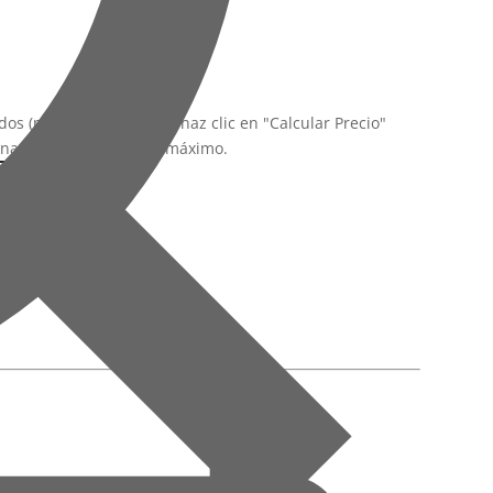
os (m²) que necesitas y haz clic en "Calcular Precio"
inación y el descuento máximo.
alcular