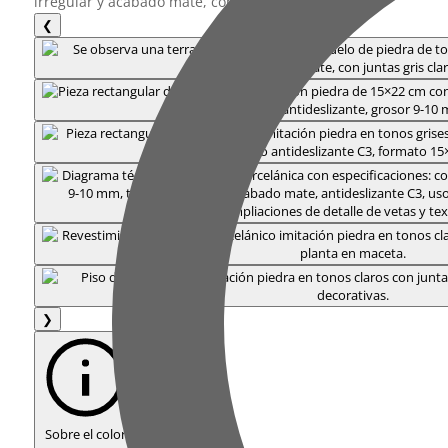
❮
❯
Sobre el color