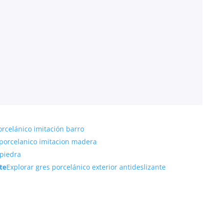
orcelánico imitación barro
 porcelanico imitacion madera
 piedra
te
Explorar gres porcelánico exterior antideslizante