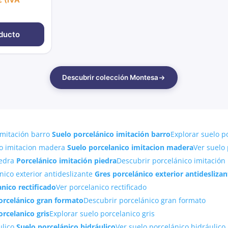
ducto
Descubrir colección Montesa
Suelo porcelánico imitación barro
Explorar suelo p
Suelo porcelanico imitacion madera
Ver suelo
Porcelánico imitación piedra
Descubrir porcelánico imitación
Gres porcelánico exterior antideslizan
nico rectificado
Ver porcelanico rectificado
orcelánico gran formato
Descubrir porcelánico gran formato
orcelanico gris
Explorar suelo porcelanico gris
Suelo porcelánico hidráulico
Ver suelo porcelánico hidráulico