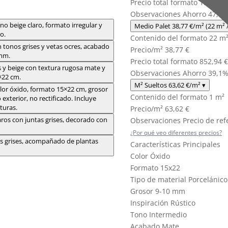
Precio total formato
1.470,04
Observaciones
Ahorro 47,5
Medio Palet
38,77 €
/m²
(22 m² 
Contenido del formato
22 m
Precio/m²
38,77 €
Precio total formato
852,94 €
Observaciones
Ahorro 39,1
M² Sueltos
63,62 €
/m²
▾
Contenido del formato
1 m²
Precio/m²
63,62 €
Observaciones
Precio de ref
¿Por qué veo diferentes precios?
Características Principales
Color
Óxido
Formato
15x22
Tipo de material
Porcelánic
Grosor
9-10 mm
Inspiración
Rústico
Tono
Intermedio
Acabado
Mate