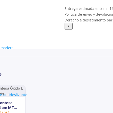
Entrega estimada entre el
1
Política de envío y devoluci
Derecho a desistimiento para
 madera​
o
r antideslizante​
Montesa
2 cm MT
€
(IVA