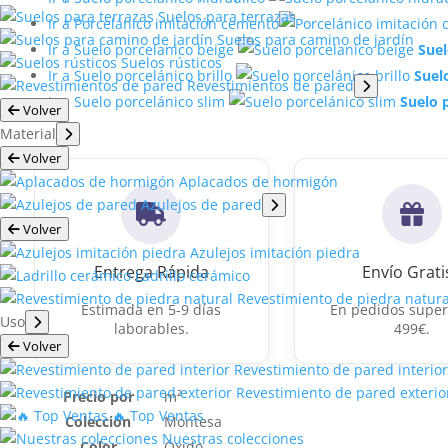
Suelos para terrazas
Ir a Porcelánico imitación cemento
Suelos para camino de jardín
Ir a Suelo porcelanico beige
Suel
Suelos rústicos
Ir a Suelo porcelánico brillo
Suelo
Revestimientos de pared
Ir a Suelo porcelánico slim
Suelo 
Volver
Material
Volver
Aplacados de hormigón
Azulejos de pared
Volver
Azulejos imitación piedra
Entrega Rápida
Envío Grati
Ladrillo cerámico
Revestimiento de piedra natura
Estimada en 5-9 días
En pedidos super
Uso
laborables.
499€.
Volver
Revestimiento de pared interior
Revestimiento de pared exterio
Precio por
m²
🔥 Top Ventas
Colección
Montesa
Nuestras colecciones
Color
Óxido