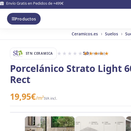
Envío Gratis en Pedidos de +499€
Productos
Ceramicos.es
Suelos
Su
★★★★★
★★★★★
5,0
(1 reseña)
STN CERAMICA
Porcelánico Strato Light 
Rect
19,95
€
/m²
IVA incl.
Ver vídeo