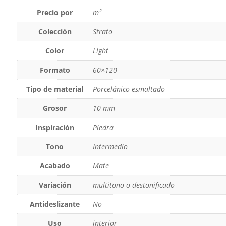
Precio por
m²
Colección
Strato
Color
Light
Formato
60×120
Tipo de material
Porcelánico esmaltado
Grosor
10 mm
Inspiración
Piedra
Tono
Intermedio
Acabado
Mate
Variación
multitono o destonificado
Antideslizante
No
Uso
interior