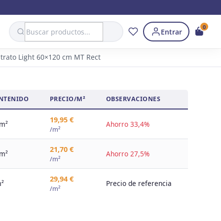
Search
0
Entrar
Strato Light 60×120 cm MT Rect
NTENIDO
PRECIO/M²
OBSERVACIONES
19,95 €
 m²
Ahorro 33,4%
/m²
21,70 €
 m²
Ahorro 27,5%
/m²
29,94 €
m²
Precio de referencia
/m²