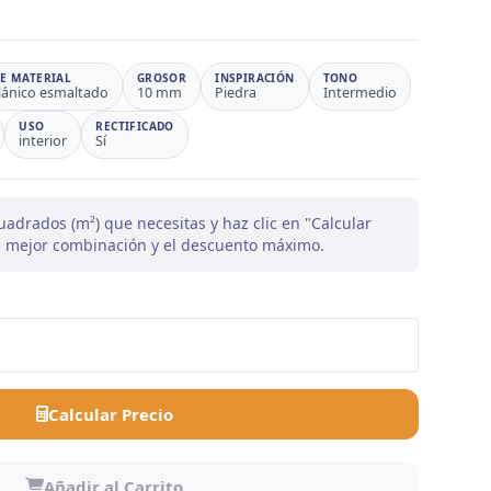
DE MATERIAL
GROSOR
INSPIRACIÓN
TONO
lánico esmaltado
10 mm
Piedra
Intermedio
USO
RECTIFICADO
interior
Sí
uadrados (m²) que necesitas y haz clic en "Calcular
la mejor combinación y el descuento máximo.
Calcular Precio
Añadir al Carrito