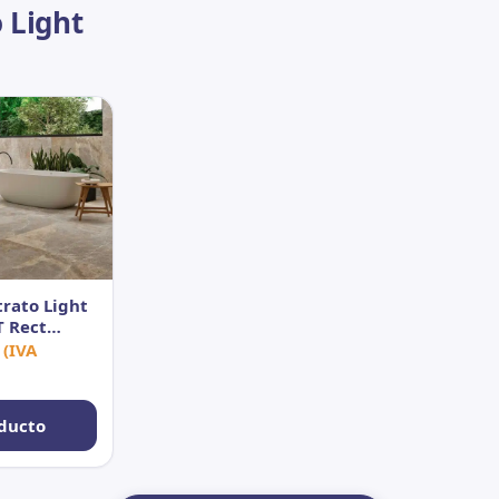
 Light
trato Light
 Rect
(IVA
ducto