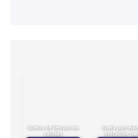
Suelos de Terrazo de
Suelo porcelá
calidad
imitación ba