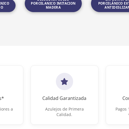
ÁNICO
PORCELANICO IMITACION
PORCELÁNICO EX
RO
MADERA
ANTIDESLIZA
mitación barro
Ir a Suelo porcelanico imitacion madera
Ir a Gres porcelánico 
s*
Calidad Garantizada
Co
iores a
Azulejos de Primera
Pagos 
Calidad.