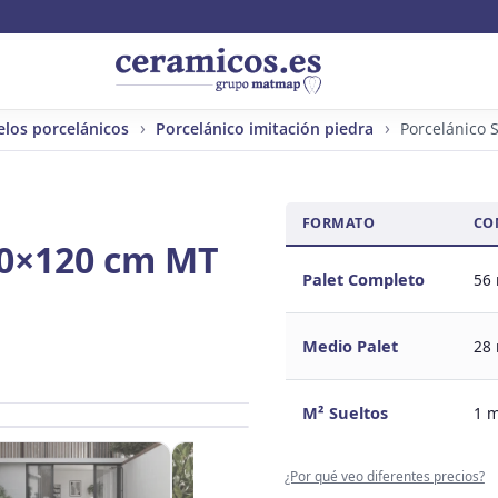
elos porcelánicos
Porcelánico imitación piedra
Porcelánico 
FORMATO
CO
60×120 cm MT
Palet Completo
56
Medio Palet
28
M² Sueltos
1 
¿Por qué veo diferentes precios?