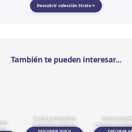
Descubrir colección Strato
También te pueden interesar...
Suelo porcelanico
Gres porcel
nico
imitacion madera
exterior antide
rro
DESCUBRIR SUELO
EXPLORAR G