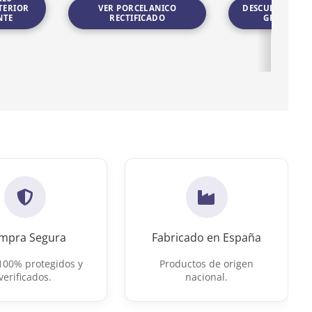
TERIOR
VER PORCELANICO
DESCUBRIR POR
NTE
RECTIFICADO
GRAN FOR
exterior antideslizante
Ir a Porcelanico rectificado
Ir a Porcelánico gra
mpra Segura
Fabricado en España
100% protegidos y
Productos de origen
verificados.
nacional.