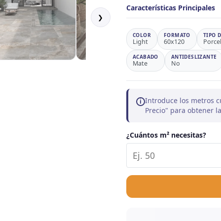
Características Principales
❯
COLOR
FORMATO
TIPO 
Light
60x120
Porce
ACABADO
ANTIDESLIZANTE
Mate
No
Introduce los metros c
i
Precio" para obtener 
¿Cuántos m² necesitas?