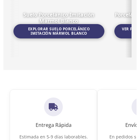
Suelo Porcelánico Imitación
Porceláni
Mármol Blanco
EXPLORAR SUELO PORCELÁNICO
VER POR
IMITACIÓN MÁRMOL BLANCO
Ir a Suelo Porcelánico Imitación Mármol Blanco
Ir a Porceláni
Entrega Rápida
Envío 
Estimada en 5-9 días laborables.
En pedidos sup