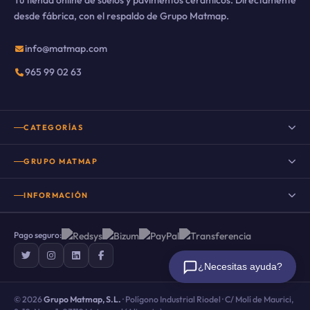
Tu tienda online de suelos y pavimentos cerámicos. Directamente
desde fábrica, con el respaldo de Grupo Matmap.
info@matmap.com
965 99 02 63
CATEGORÍAS
Suelo porcelánico
GRUPO MATMAP
Suelo porcelánico imitación madera
INFORMACIÓN
Porcelanico imitacion cemento
Nuestro Blog
Porcelanico imitacion piedra
Pago seguro:
Preguntas frecuentes
Suelo porcelánico imitación mármol
¿Necesitas ayuda?
Sobre nosotros
Suelos rústicos porcelánicos
Promociones y descuentos
© 2026
Grupo Matmap, S.L.
· Polígono Industrial Riodel · C/ Molí de Maurici,
Azulejo hidráulico