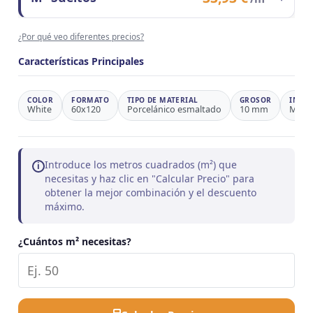
Observaciones
Ahorro 31,4%
Contenido del formato
1 m²
¿Por qué veo diferentes precios?
Precio/m²
33,93 €
Observaciones
Precio de referencia
Características Principales
COLOR
FORMATO
TIPO DE MATERIAL
GROSOR
INSPI
White
60x120
Porcelánico esmaltado
10 mm
Márm
Introduce los metros cuadrados (m²) que
i
necesitas y haz clic en "Calcular Precio" para
obtener la mejor combinación y el descuento
máximo.
¿Cuántos m² necesitas?