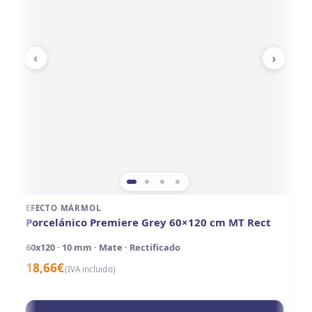
‹
›
EFECTO MÁRMOL
E
Porcelánico Premiere Grey 60×120 cm MT Rect
P
60x120 · 10 mm · Mate · Rectificado
60
18,66
€
2
(IVA incluido)