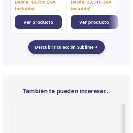
Rect
PUL Rect
Desde:
15,79
€
(IVA
Desde:
23,51
€
(IVA
incluido)
incluido)
Ver producto
Ver producto
Descubrir colección Sublime
También te pueden interesar...