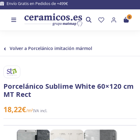
Envío Gratis en Pedidos de +499€
0
‹
Volver a Porcelánico imitación mármol
STN CERAMICA
Porcelánico Sublime White 60×120 cm
MT Rect
18,22
€
/m²
IVA incl.