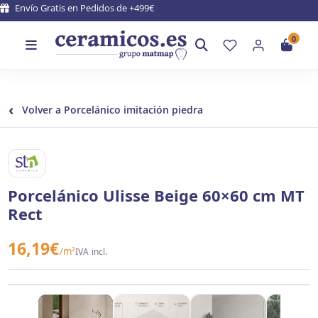
Envío Gratis en Pedidos de +499€
0
‹
Volver a Porcelánico imitación piedra
STN CERAMICA
Porcelánico Ulisse Beige 60×60 cm MT
Rect
16,19
€
/m²
IVA incl.