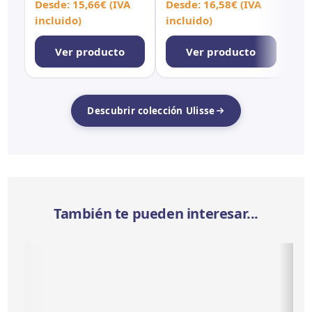
Rect
Rect Antid
Re
Desde:
15,66
€
(IVA
Desde:
16,58
€
(IVA
De
incluido)
incluido)
in
Ver producto
Ver producto
Descubrir colección Ulisse
También te pueden interesar...