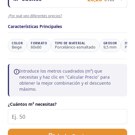
Observaciones
Ahorro 26,4%
Contenido del formato
1 m²
¿Por qué veo diferentes precios?
Precio/m²
28,28 €
Observaciones
Precio de referencia
Características Principales
COLOR
FORMATO
TIPO DE MATERIAL
GROSOR
INSPI
Beige
60x60
Porcelánico esmaltado
9,5 mm
Piedr
Introduce los metros cuadrados (m²) que
i
necesitas y haz clic en "Calcular Precio" para
obtener la mejor combinación y el descuento
máximo.
¿Cuántos m² necesitas?