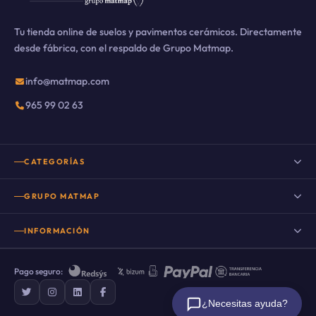
Tu tienda online de suelos y pavimentos cerámicos. Directamente
desde fábrica, con el respaldo de Grupo Matmap.
info@matmap.com
965 99 02 63
CATEGORÍAS
Suelo porcelánico
GRUPO MATMAP
Suelo porcelánico imitación madera
INFORMACIÓN
Porcelanico imitacion cemento
Nuestro Blog
Porcelanico imitacion piedra
Pago seguro:
Preguntas frecuentes
Suelo porcelánico imitación mármol
¿Necesitas ayuda?
Sobre nosotros