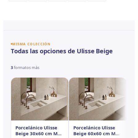
MISMA COLECCIÓN
Todas las opciones de Ulisse Beige
3
formatos más
Porcelánico Ulisse
Porcelánico Ulisse
Po
Beige 30x60 cm MT
Beige 60x60 cm MT
Be