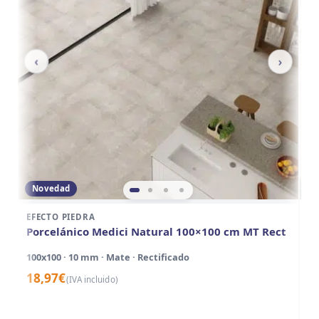
‹
›
Novedad
EFECTO PIEDRA
EF
Porcelánico Medici Natural 100×100 cm MT Rect
P
A
100x100 · 10 mm · Mate · Rectificado
10
18,97
€
(IVA incluido)
1