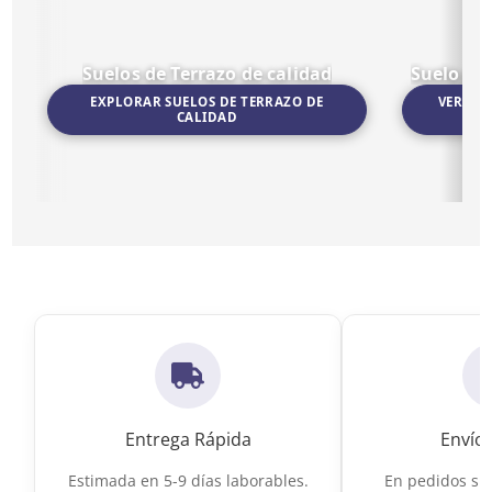
Suelos de Terrazo de calidad
Suelo po
EXPLORAR SUELOS DE TERRAZO DE
VER SU
CALIDAD
Ir a Suelos de Terrazo de calidad
Ir a Suelo por
Entrega Rápida
Envío 
Estimada en 5-9 días laborables.
En pedidos sup